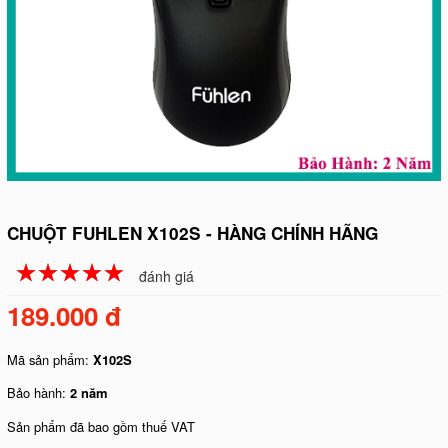
CHUỘT FUHLEN X102S - HÀNG CHÍNH HÃNG
☆
★
☆
★
☆
★
☆
★
☆
★
đánh giá
189.000 đ
Mã sản phẩm:
X102S
Bảo hành:
2 năm
Sản phẩm đã bao gồm thuế VAT