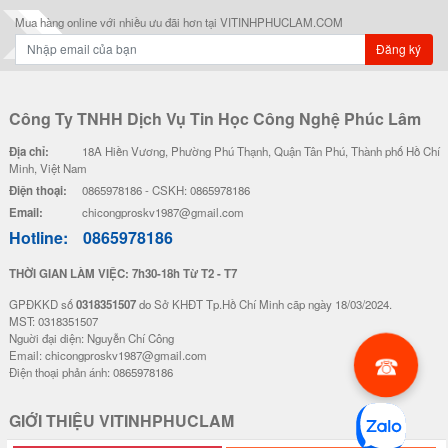
Mua hàng online với nhiều ưu đãi hơn tại VITINHPHUCLAM.COM
Đăng ký
Công Ty TNHH Dịch Vụ Tin Học Công Nghệ Phúc Lâm
Địa chỉ:
18A Hiền Vương, Phường Phú Thạnh, Quận Tân Phú, Thành phố Hồ Chí
Minh, Việt Nam
Điện thoại:
0865978186 - CSKH: 0865978186
Email:
chicongproskv1987@gmail.com
Hotline:
0865978186
THỜI GIAN LÀM VIỆC: 7h30-18h Từ T2 - T7
GPĐKKD số
0318351507
do Sở KHĐT Tp.Hồ Chí Minh cãp ngày 18/03/2024.
MST: 0318351507
Nguời đại diện: Nguyễn Chí Công
Email: chicongproskv1987@gmail.com
Điện thoại phản ánh: 0865978186
GIỚI THIỆU VITINHPHUCLAM