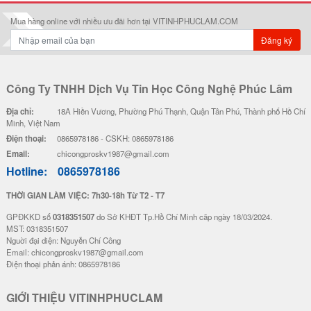
Mua hàng online với nhiều ưu đãi hơn tại VITINHPHUCLAM.COM
Đăng ký
Công Ty TNHH Dịch Vụ Tin Học Công Nghệ Phúc Lâm
Địa chỉ:
18A Hiền Vương, Phường Phú Thạnh, Quận Tân Phú, Thành phố Hồ Chí
Minh, Việt Nam
Điện thoại:
0865978186 - CSKH: 0865978186
Email:
chicongproskv1987@gmail.com
Hotline:
0865978186
THỜI GIAN LÀM VIỆC: 7h30-18h Từ T2 - T7
GPĐKKD số
0318351507
do Sở KHĐT Tp.Hồ Chí Minh cãp ngày 18/03/2024.
MST: 0318351507
Nguời đại diện: Nguyễn Chí Công
Email: chicongproskv1987@gmail.com
Điện thoại phản ánh: 0865978186
GIỚI THIỆU VITINHPHUCLAM