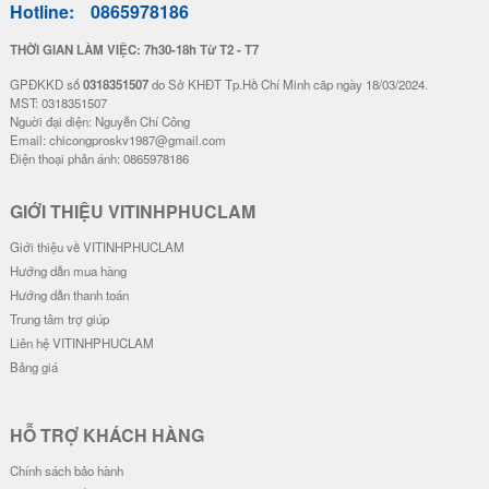
Hotline:
0865978186
THỜI GIAN LÀM VIỆC: 7h30-18h Từ T2 - T7
GPĐKKD số
0318351507
do Sở KHĐT Tp.Hồ Chí Minh cãp ngày 18/03/2024.
MST: 0318351507
Nguời đại diện: Nguyễn Chí Công
Email: chicongproskv1987@gmail.com
Điện thoại phản ánh: 0865978186
GIỚI THIỆU VITINHPHUCLAM
Giới thiệu về VITINHPHUCLAM
Hướng dẫn mua hàng
Hướng dẫn thanh toán
Trung tâm trợ giúp
Liên hệ VITINHPHUCLAM
Bảng giá
HỖ TRỢ KHÁCH HÀNG
Chính sách bảo hành