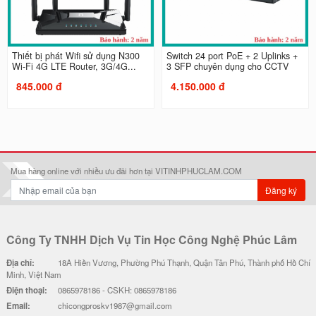
Thiết bị phát Wifi sử dụng N300
Switch 24 port PoE + 2 Uplinks +
Wi-Fi 4G LTE Router, 3G/4G...
3 SFP chuyên dụng cho CCTV
845.000 đ
4.150.000 đ
Mua hàng online với nhiều ưu đãi hơn tại VITINHPHUCLAM.COM
Đăng ký
Công Ty TNHH Dịch Vụ Tin Học Công Nghệ Phúc Lâm
Địa chỉ:
18A Hiền Vương, Phường Phú Thạnh, Quận Tân Phú, Thành phố Hồ Chí
Minh, Việt Nam
Điện thoại:
0865978186 - CSKH: 0865978186
Email:
chicongproskv1987@gmail.com