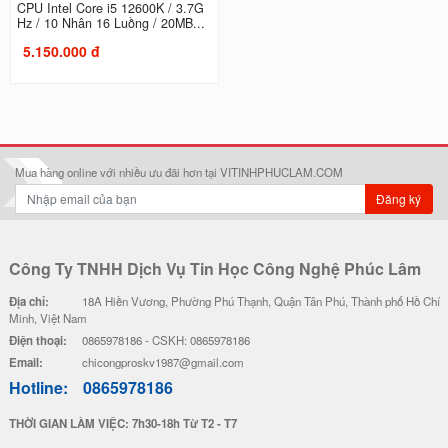
CPU Intel Core i5 12600K / 3.7G
Hz / 10 Nhân 16 Luồng / 20MB...
5.150.000 đ
Mua hàng online với nhiều ưu đãi hơn tại VITINHPHUCLAM.COM
Đăng ký
Công Ty TNHH Dịch Vụ Tin Học Công Nghệ Phúc Lâm
Địa chỉ:
18A Hiền Vương, Phường Phú Thạnh, Quận Tân Phú, Thành phố Hồ Chí
Minh, Việt Nam
Điện thoại:
0865978186 - CSKH: 0865978186
Email:
chicongproskv1987@gmail.com
Hotline:
0865978186
THỜI GIAN LÀM VIỆC: 7h30-18h Từ T2 - T7