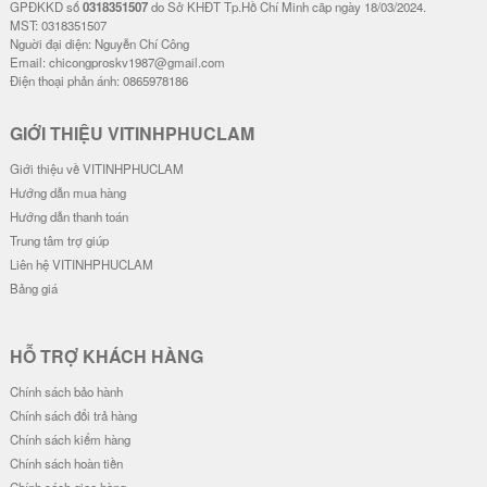
GPĐKKD số
0318351507
do Sở KHĐT Tp.Hồ Chí Minh cãp ngày 18/03/2024.
MST: 0318351507
Nguời đại diện: Nguyễn Chí Công
Email: chicongproskv1987@gmail.com
Điện thoại phản ánh: 0865978186
GIỚI THIỆU VITINHPHUCLAM
Giới thiệu về VITINHPHUCLAM
Hướng dẫn mua hàng
Hướng dẫn thanh toán
Trung tâm trợ giúp
Liên hệ VITINHPHUCLAM
Bảng giá
HỖ TRỢ KHÁCH HÀNG
Chính sách bảo hành
Chính sách đổi trả hàng
Chính sách kiểm hàng
Chính sách hoàn tiền