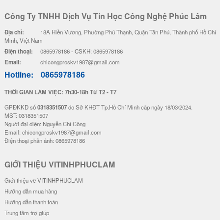
Công Ty TNHH Dịch Vụ Tin Học Công Nghệ Phúc Lâm
Địa chỉ:
18A Hiền Vương, Phường Phú Thạnh, Quận Tân Phú, Thành phố Hồ Chí
Minh, Việt Nam
Điện thoại:
0865978186 - CSKH: 0865978186
Email:
chicongproskv1987@gmail.com
Hotline:
0865978186
THỜI GIAN LÀM VIỆC: 7h30-18h Từ T2 - T7
GPĐKKD số
0318351507
do Sở KHĐT Tp.Hồ Chí Minh cãp ngày 18/03/2024.
MST: 0318351507
Nguời đại diện: Nguyễn Chí Công
Email: chicongproskv1987@gmail.com
Điện thoại phản ánh: 0865978186
GIỚI THIỆU VITINHPHUCLAM
Giới thiệu về VITINHPHUCLAM
Hướng dẫn mua hàng
Hướng dẫn thanh toán
Trung tâm trợ giúp