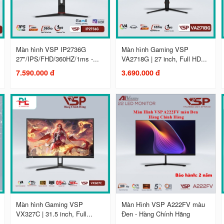
Màn hình VSP IP2736G
Màn hình Gaming VSP
27"/IPS/FHD/360HZ/1ms -...
VA2718G | 27 inch, Full HD...
7.590.000 đ
3.690.000 đ
Màn hình Gaming VSP
Màn Hình VSP A222FV màu
VX327C | 31.5 inch, Full...
Đen - Hàng Chính Hãng