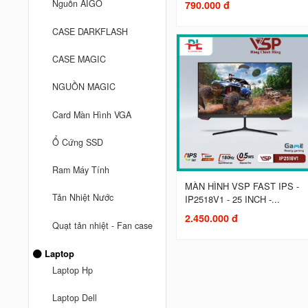
Nguồn AIGO
790.000 đ
CASE DARKFLASH
CASE MAGIC
NGUỒN MAGIC
Card Màn Hình VGA
Ổ Cứng SSD
Ram Máy Tính
MÀN HÌNH VSP FAST IPS -
Tản Nhiệt Nước
IP2518V1 - 25 INCH -...
2.450.000 đ
Quạt tản nhiệt - Fan case
Laptop
Laptop Hp
Laptop Dell