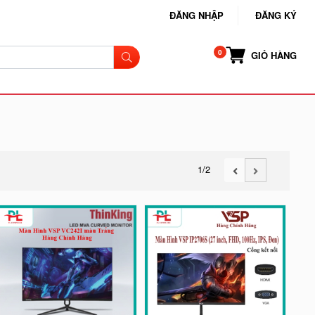
ĐĂNG NHẬP
ĐĂNG KÝ
GIỎ HÀNG
1
/2