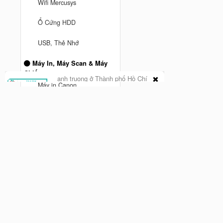
Wifi Mercusys
Ổ Cứng HDD
anh truong ở Thành phố Hồ Chí
USB, Thẻ Nhớ
Minh
vừa mua
Mesh Wifi TPLink DECO M5 3
Máy In, Máy Scan & Máy
Pack AC1300 - Hàng Chính
Chiếu
Cách đây 9 tháng trước
hãng
Máy in Canon
Máy Chiếu
Máy Scan
MÁY IN BROTHER
Máy In Hp
Phụ kiện máy tính
Chuột Hyperwork
Giá đỡ màn hình Human