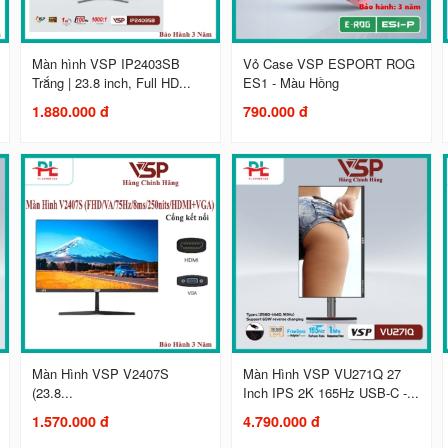
Màn hình VSP IP2403SB
Vỏ Case VSP ESPORT ROG
Trắng | 23.8 inch, Full HD...
ES1 - Màu Hồng
1.880.000 đ
790.000 đ
Màn Hình VSP V2407S
Màn Hình VSP VU271Q 27
(23.8...
Inch IPS 2K 165Hz USB-C -...
1.570.000 đ
4.790.000 đ