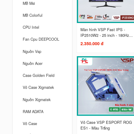
MB Msi
MB Colorful
CPU Intel
Màn hình VSP Fast IPS -
IP2510W2 - 25 inch - 180Hz...
Fan Cpu DEEPCOOL
2.350.000 đ
Nguồn Vsp
Nguồn Acer
Case Golden Field
Vỏ Case Xigmatek
Nguồn Xigmatek
RAM ADATA
Vỏ Case VSP ESPORT ROG
Vỏ Case
ES1 - Màu Trắng