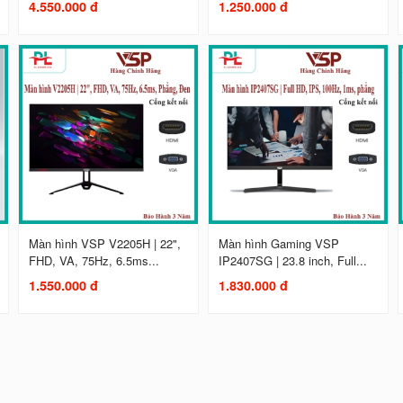
4.550.000 đ
1.250.000 đ
Màn hình VSP V2205H | 22",
Màn hình Gaming VSP
FHD, VA, 75Hz, 6.5ms...
IP2407SG | 23.8 inch, Full...
1.550.000 đ
1.830.000 đ