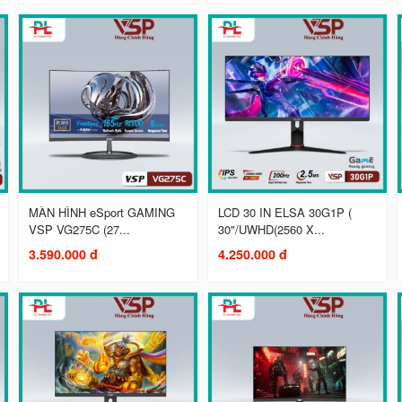
MÀN HÌNH eSport GAMING
LCD 30 IN ELSA 30G1P (
VSP VG275C (27...
30"/UWHD(2560 X...
3.590.000 đ
4.250.000 đ