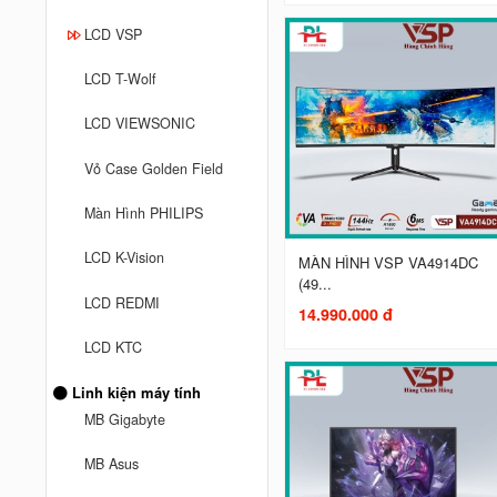
LCD VSP
LCD T-Wolf
LCD VIEWSONIC
Vỏ Case Golden Field
Màn Hình PHILIPS
LCD K-Vision
MÀN HÌNH VSP VA4914DC
(49...
LCD REDMI
14.990.000 đ
LCD KTC
Linh kiện máy tính
MB Gigabyte
MB Asus