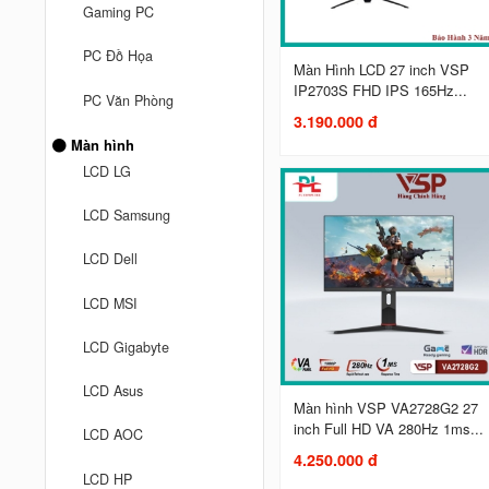
Gaming PC
PC Đồ Họa
Màn Hình LCD 27 inch VSP
IP2703S FHD IPS 165Hz...
PC Văn Phòng
3.190.000 đ
Màn hình
LCD LG
LCD Samsung
LCD Dell
LCD MSI
LCD Gigabyte
LCD Asus
Màn hình VSP VA2728G2 27
inch Full HD VA 280Hz 1ms...
LCD AOC
4.250.000 đ
LCD HP