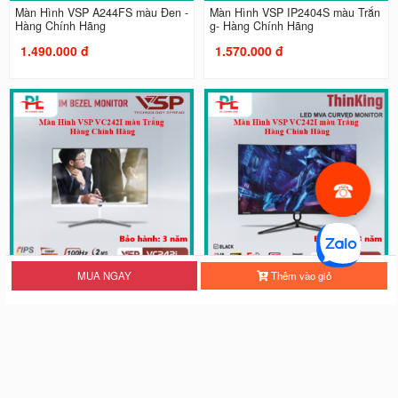
Màn Hình VSP A244FS màu Đen -
Màn Hình VSP IP2404S màu Trắn
Hàng Chính Hãng
g- Hàng Chính Hãng
1.490.000 đ
1.570.000 đ
MUA NGAY
Thêm vào giỏ
Màn Hình VSP VC242I màu Trắng
Màn Hình VSP CM2701B màu Đe
- Hàng Chính Hãng
n - Hàng Chính Hãng
1.670.000 đ
2.200.000 đ