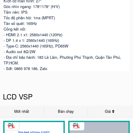
Kích cỡ màn hình: 27"
Góc nhìn ngang: 178°/178° (H/V)
Tấm nền: IPS
Tốc độ phản hồi: 1ms (MPRT)
Tần số quét: 165Hz
Cổng kết nối:
- HDMI 2.1 x1: 2560x1440 (120Hz)
- DP 1.4 x 1: 2560x1440 (165Hz)
- Type-C: 2560x1440 (165Hz), PD65W
- Audio out 8Ω/2W
- Địa chỉ bảo hành: 183 Lê Lâm, Phường Phú Thạnh, Quận Tân Phú,
TP.HCM.
- Sđt: 0865 978 186, Zalo
LCD VSP
Mới nhất
Bán chạy
Giá