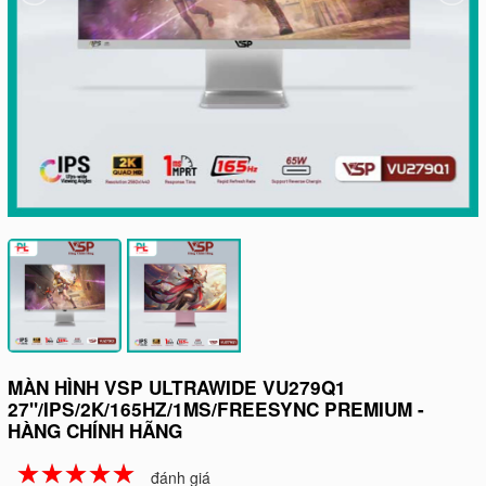
MÀN HÌNH VSP ULTRAWIDE VU279Q1
27"/IPS/2K/165HZ/1MS/FREESYNC PREMIUM -
HÀNG CHÍNH HÃNG
☆
★
☆
★
☆
★
☆
★
☆
★
đánh giá