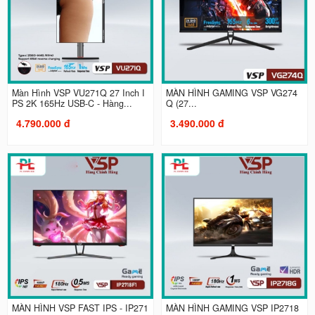
Màn Hình VSP VU271Q 27 Inch I
MÀN HÌNH GAMING VSP VG274
PS 2K 165Hz USB-C - Hàng...
Q (27...
4.790.000 đ
3.490.000 đ
MÀN HÌNH VSP FAST IPS - IP271
MÀN HÌNH GAMING VSP IP2718