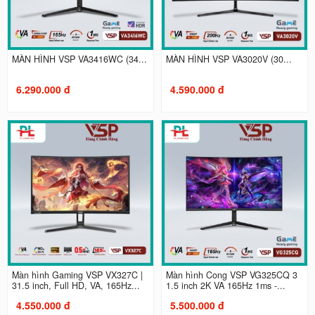
MÀN HÌNH VSP VA3416WC (34...
MÀN HÌNH VSP VA3020V (30...
6.290.000 đ
4.590.000 đ
Màn hình Gaming VSP VX327C |
Màn hình Cong VSP VG325CQ 3
31.5 inch, Full HD, VA, 165Hz...
1.5 inch 2K VA 165Hz 1ms -...
4.550.000 đ
5.500.000 đ