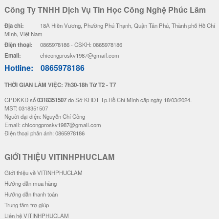
Công Ty TNHH Dịch Vụ Tin Học Công Nghệ Phúc Lâm
Địa chỉ:
18A Hiền Vương, Phường Phú Thạnh, Quận Tân Phú, Thành phố Hồ Chí
Minh, Việt Nam
Điện thoại:
0865978186 - CSKH: 0865978186
Email:
chicongproskv1987@gmail.com
Hotline:
0865978186
THỜI GIAN LÀM VIỆC: 7h30-18h Từ T2 - T7
GPĐKKD số
0318351507
do Sở KHĐT Tp.Hồ Chí Minh cãp ngày 18/03/2024.
MST: 0318351507
Nguời đại diện: Nguyễn Chí Công
Email: chicongproskv1987@gmail.com
Điện thoại phản ánh: 0865978186
GIỚI THIỆU VITINHPHUCLAM
Giới thiệu về VITINHPHUCLAM
Hướng dẫn mua hàng
Hướng dẫn thanh toán
Trung tâm trợ giúp
Liên hệ VITINHPHUCLAM