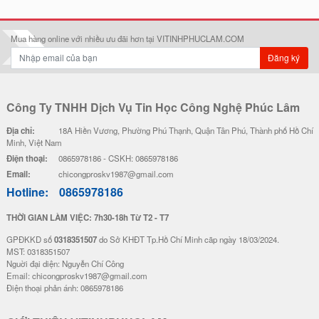
Mua hàng online với nhiều ưu đãi hơn tại VITINHPHUCLAM.COM
Đăng ký
Công Ty TNHH Dịch Vụ Tin Học Công Nghệ Phúc Lâm
Địa chỉ:
18A Hiền Vương, Phường Phú Thạnh, Quận Tân Phú, Thành phố Hồ Chí
Minh, Việt Nam
Điện thoại:
0865978186 - CSKH: 0865978186
Email:
chicongproskv1987@gmail.com
Hotline:
0865978186
THỜI GIAN LÀM VIỆC: 7h30-18h Từ T2 - T7
GPĐKKD số
0318351507
do Sở KHĐT Tp.Hồ Chí Minh cãp ngày 18/03/2024.
MST: 0318351507
Nguời đại diện: Nguyễn Chí Công
Email: chicongproskv1987@gmail.com
Điện thoại phản ánh: 0865978186