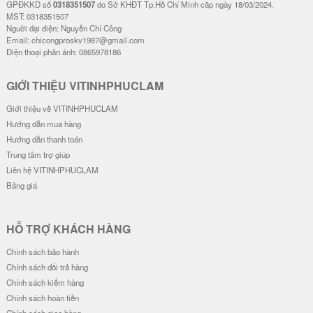
GPĐKKD số
0318351507
do Sở KHĐT Tp.Hồ Chí Minh cãp ngày 18/03/2024.
MST: 0318351507
Nguời đại diện: Nguyễn Chí Công
Email: chicongproskv1987@gmail.com
Điện thoại phản ánh: 0865978186
GIỚI THIỆU VITINHPHUCLAM
Giới thiệu về VITINHPHUCLAM
Hướng dẫn mua hàng
Hướng dẫn thanh toán
Trung tâm trợ giúp
Liên hệ VITINHPHUCLAM
Bảng giá
HỖ TRỢ KHÁCH HÀNG
Chính sách bảo hành
Chính sách đổi trả hàng
Chính sách kiểm hàng
Chính sách hoàn tiền