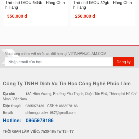
Thẻ nhớ IMOU 64Gb - Hàng Chín
Thẻ nhớ IMOU 32gb - Hàng Chín
h Hãng
h Hãng
350.000 đ
250.000 đ
Mua hàng online với nhiều ưu đãi hơn tại VITINHPHUCLAM.COM
Đăng ký
Công Ty TNHH Dịch Vụ Tin Học Công Nghệ Phúc Lâm
Địa chỉ:
18A Hiền Vương, Phường Phú Thạnh, Quận Tân Phú, Thành phố Hồ Chí
Minh, Việt Nam
Điện thoại:
0865978186 - CSKH: 0865978186
Email:
chicongproskv1987@gmail.com
Hotline:
0865978186
THỜI GIAN LÀM VIỆC: 7h30-18h Từ T2 - T7