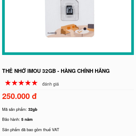
THẺ NHỚ IMOU 32GB - HÀNG CHÍNH HÃNG
☆
★
☆
★
☆
★
☆
★
☆
★
đánh giá
250.000 đ
Mã sản phẩm:
32gb
Bảo hành:
5 năm
Sản phẩm đã bao gồm thuế VAT