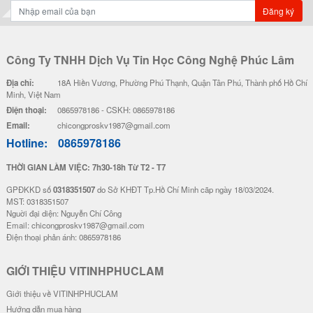
Đăng ký
Công Ty TNHH Dịch Vụ Tin Học Công Nghệ Phúc Lâm
Địa chỉ:
18A Hiền Vương, Phường Phú Thạnh, Quận Tân Phú, Thành phố Hồ Chí
Minh, Việt Nam
Điện thoại:
0865978186 - CSKH: 0865978186
Email:
chicongproskv1987@gmail.com
Hotline:
0865978186
THỜI GIAN LÀM VIỆC: 7h30-18h Từ T2 - T7
GPĐKKD số
0318351507
do Sở KHĐT Tp.Hồ Chí Minh cãp ngày 18/03/2024.
MST: 0318351507
Nguời đại diện: Nguyễn Chí Công
Email: chicongproskv1987@gmail.com
Điện thoại phản ánh: 0865978186
GIỚI THIỆU VITINHPHUCLAM
Giới thiệu về VITINHPHUCLAM
Hướng dẫn mua hàng