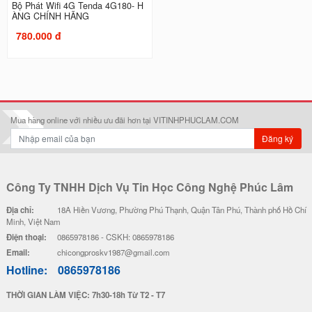
Bộ Phát Wifi 4G Tenda 4G180- H
ÀNG CHÍNH HÃNG
780.000 đ
Mua hàng online với nhiều ưu đãi hơn tại VITINHPHUCLAM.COM
Đăng ký
Công Ty TNHH Dịch Vụ Tin Học Công Nghệ Phúc Lâm
Địa chỉ:
18A Hiền Vương, Phường Phú Thạnh, Quận Tân Phú, Thành phố Hồ Chí
Minh, Việt Nam
Điện thoại:
0865978186 - CSKH: 0865978186
Email:
chicongproskv1987@gmail.com
Hotline:
0865978186
THỜI GIAN LÀM VIỆC: 7h30-18h Từ T2 - T7