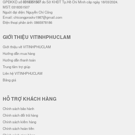
GPĐKKD số
0318351507
do Sở KHĐT Tp.Hồ Chí Minh cãp ngày 18/03/2024.
MST: 0318351507
Nguời đại diện: Nguyễn Chí Công
Email: chicongproskv1987@gmail.com
Điện thoại phản ánh: 0865978186
GIỚI THIỆU VITINHPHUCLAM
Giới thiệu về VITINHPHUCLAM
Hướng dẫn mua hàng
Hướng dẫn thanh toán
Trung tâm trợ giúp
Liên hệ VITINHPHUCLAM
Bảng giá
HỖ TRỢ KHÁCH HÀNG
Chính sách bảo hành
Chính sách đổi trả hàng
Chính sách kiểm hàng
Chính sách hoàn tiền