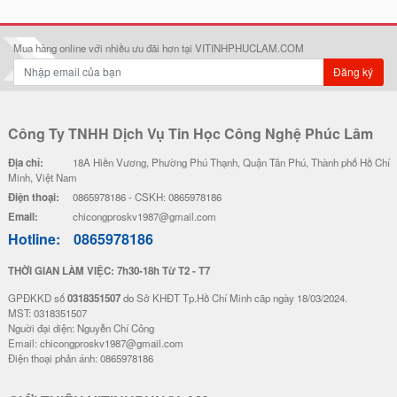
Mua hàng online với nhiều ưu đãi hơn tại VITINHPHUCLAM.COM
Đăng ký
Công Ty TNHH Dịch Vụ Tin Học Công Nghệ Phúc Lâm
Địa chỉ:
18A Hiền Vương, Phường Phú Thạnh, Quận Tân Phú, Thành phố Hồ Chí
Minh, Việt Nam
Điện thoại:
0865978186 - CSKH: 0865978186
Email:
chicongproskv1987@gmail.com
Hotline:
0865978186
THỜI GIAN LÀM VIỆC: 7h30-18h Từ T2 - T7
GPĐKKD số
0318351507
do Sở KHĐT Tp.Hồ Chí Minh cãp ngày 18/03/2024.
MST: 0318351507
Nguời đại diện: Nguyễn Chí Công
Email: chicongproskv1987@gmail.com
Điện thoại phản ánh: 0865978186