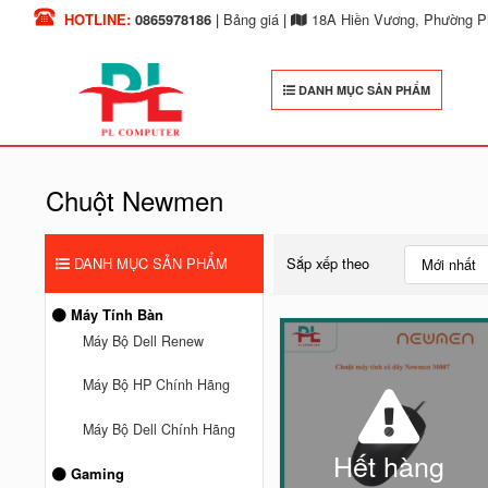
HOTLINE:
0865978186
|
Bảng giá
|
18A Hiền Vương, Phường Ph
DANH MỤC SẢN PHẨM
Chuột Newmen
DANH MỤC SẢN PHẨM
Sắp xếp theo
Mới nhất
Máy Tính Bàn
Máy Bộ Dell Renew
Máy Bộ HP Chính Hãng
Máy Bộ Dell Chính Hãng
Hết hàng
Gaming