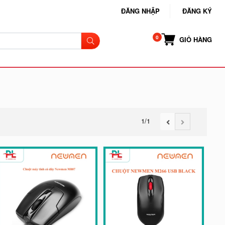
ĐĂNG NHẬP
ĐĂNG KÝ
GIỎ HÀNG
1
/1