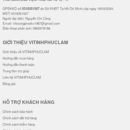
GPĐKKD số
0318351507
do Sở KHĐT Tp.Hồ Chí Minh cãp ngày 18/03/2024.
MST: 0318351507
Nguời đại diện: Nguyễn Chí Công
Email: chicongproskv1987@gmail.com
Điện thoại phản ánh: 0865978186
GIỚI THIỆU VITINHPHUCLAM
Giới thiệu về VITINHPHUCLAM
Hướng dẫn mua hàng
Hướng dẫn thanh toán
Trung tâm trợ giúp
Liên hệ VITINHPHUCLAM
Bảng giá
HỖ TRỢ KHÁCH HÀNG
Chính sách bảo hành
Chính sách đổi trả hàng
Chính sách kiểm hàng