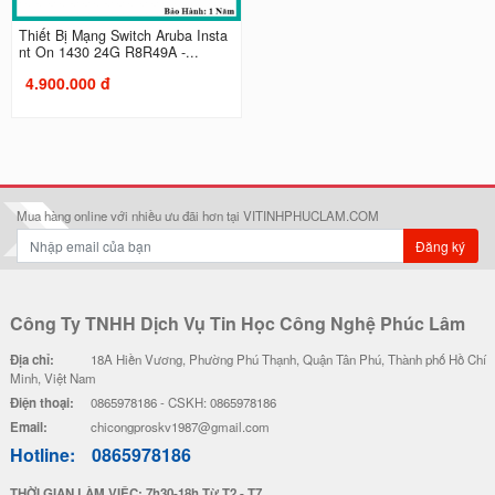
Thiết Bị Mạng Switch Aruba Insta
nt On 1430 24G R8R49A -...
4.900.000 đ
Mua hàng online với nhiều ưu đãi hơn tại VITINHPHUCLAM.COM
Đăng ký
Công Ty TNHH Dịch Vụ Tin Học Công Nghệ Phúc Lâm
Địa chỉ:
18A Hiền Vương, Phường Phú Thạnh, Quận Tân Phú, Thành phố Hồ Chí
Minh, Việt Nam
Điện thoại:
0865978186 - CSKH: 0865978186
Email:
chicongproskv1987@gmail.com
Hotline:
0865978186
THỜI GIAN LÀM VIỆC: 7h30-18h Từ T2 - T7