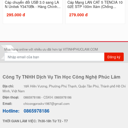
Cáp chuyển đổi USB 3.0 sang LA
Cáp Mạng LAN CAT 5 TENCIA 10
N Unitek Y3470Bk - Hàng Chính...
02E STP 100m Xám (Chống...
295.000 đ
279.000 đ
Mua hàng online với nhiều ưu đãi hơn tại VITINHPHUCLAM.COM
Đăng ký
Công Ty TNHH Dịch Vụ Tin Học Công Nghệ Phúc Lâm
Địa chỉ:
18A Hiền Vương, Phường Phú Thạnh, Quận Tân Phú, Thành phố Hồ Chí
Minh, Việt Nam
Điện thoại:
0865978186 - CSKH: 0865978186
Email:
chicongproskv1987@gmail.com
Hotline:
0865978186
THỜI GIAN LÀM VIỆC: 7h30-18h Từ T2 - T7