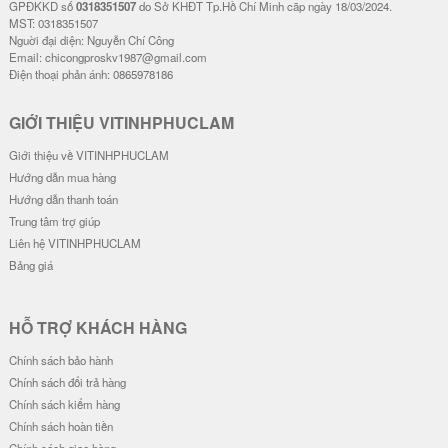
GPĐKKD số
0318351507
do Sở KHĐT Tp.Hồ Chí Minh cãp ngày 18/03/2024.
MST: 0318351507
Nguời đại diện: Nguyễn Chí Công
Email: chicongproskv1987@gmail.com
Điện thoại phản ánh: 0865978186
GIỚI THIỆU VITINHPHUCLAM
Giới thiệu về VITINHPHUCLAM
Hướng dẫn mua hàng
Hướng dẫn thanh toán
Trung tâm trợ giúp
Liên hệ VITINHPHUCLAM
Bảng giá
HỖ TRỢ KHÁCH HÀNG
Chính sách bảo hành
Chính sách đổi trả hàng
Chính sách kiểm hàng
Chính sách hoàn tiền