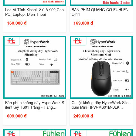
Loa Vi Tính Kisonli 2.0 A-909 Cho
BÀN PHÍM QUANG CƠ FUHLEN
PC, Laptop, Điện Thoại
L411
160.000 đ
169.000 đ
Bàn phím không dây HyperWork S
Chuột không dây HyperWork Silen
ilentKey TS01 Trắng - Hàng...
tium Mini HPW-MS01M-BLK...
609.000 đ
249.000 đ