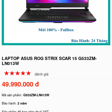
LAPTOP ASUS ROG STRIX SCAR 15 G533ZM-
LN013W
☆
★
☆
★
☆
★
☆
★
☆
★
đánh giá
49.990.000 đ
Mã sản phẩm:
G533ZM-LN013W
Bảo hành:
2 năm
Sản phẩm đã bao gồm thuế VAT