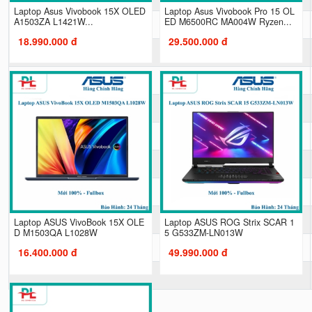
Laptop Asus Vivobook 15X OLED
Laptop Asus Vivobook Pro 15 OL
Camera
A1503ZA L1421W...
ED M6500RC MA004W Ryzen...
18.990.000 đ
29.500.000 đ
Card mở rộng
LOA
Kiểu Pin
Sạc pin
Hệ điều hành (bản quyền) đi kèm
Kích thước (Dài x Rộng x Cao)
Trọng Lượng
Laptop ASUS VivoBook 15X OLE
Laptop ASUS ROG Strix SCAR 1
D M1503QA L1028W
5 G533ZM-LN013W
Màu sắc
16.400.000 đ
49.990.000 đ
Xuất Xứ