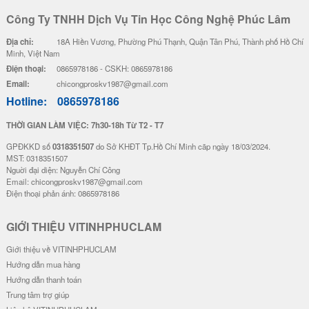
Công Ty TNHH Dịch Vụ Tin Học Công Nghệ Phúc Lâm
Địa chỉ:
18A Hiền Vương, Phường Phú Thạnh, Quận Tân Phú, Thành phố Hồ Chí
Minh, Việt Nam
Điện thoại:
0865978186 - CSKH: 0865978186
Email:
chicongproskv1987@gmail.com
Hotline:
0865978186
THỜI GIAN LÀM VIỆC: 7h30-18h Từ T2 - T7
GPĐKKD số
0318351507
do Sở KHĐT Tp.Hồ Chí Minh cãp ngày 18/03/2024.
MST: 0318351507
Nguời đại diện: Nguyễn Chí Công
Email: chicongproskv1987@gmail.com
Điện thoại phản ánh: 0865978186
GIỚI THIỆU VITINHPHUCLAM
Giới thiệu về VITINHPHUCLAM
Hướng dẫn mua hàng
Hướng dẫn thanh toán
Trung tâm trợ giúp