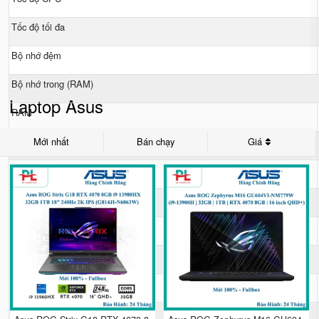
Tốc độ tối đa
Bộ nhớ đệm
Bộ nhớ trong (RAM)
Laptop Asus
RAM
Loại RAM
Mới nhất
Bán chạy
Giá
Tốc độ Bus RAM
Số khe cắm
Hỗ trợ RAM tối đa
Ổ cứng
Dung lượng
Tốc độ vòng quay