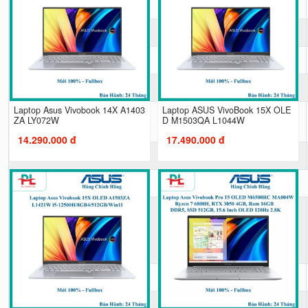
Wireless
LAN
Bluetooth
Bàn phím , Chuột
Laptop Asus Vivobook 14X A1403
Laptop ASUS VivoBook 15X OLE
Kiểu bàn phím
ZA LY072W
D M1503QA L1044W
14.290.000 đ
17.490.000 đ
Chuột
Giao tiếp mở rộng
Kết nối USB
Kết nối HDMI/VGA
Tai nghe