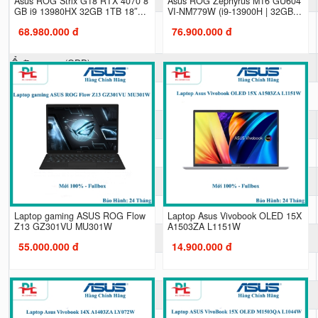
Asus ROG Strix G18 RTX 4070 8
Asus ROG Zephyrus M16 GU604
GB i9 13980HX 32GB 1TB 18″...
VI-NM779W (i9-13900H | 32GB...
Khe cắm SSD mở rộng
68.980.000 đ
76.900.000 đ
Ổ đĩa quang (ODD)
Màn hình
Kích thước màn hình
Độ phân giải
Tần số quét
Công nghệ màn hình
Laptop gaming ASUS ROG Flow
Laptop Asus Vivobook OLED 15X
Z13 GZ301VU MU301W
A1503ZA L1151W
Đồ Họa (VGA)
55.000.000 đ
14.900.000 đ
Card màn hình
Kết nối (Network)