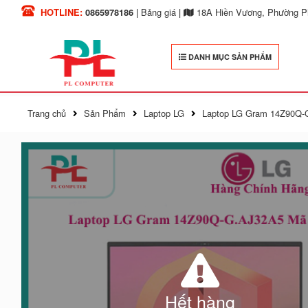
HOTLINE:
0865978186
|
Bảng giá
|
18A Hiền Vương, Phường Ph
DANH MỤC SẢN PHẨM
Trang chủ
Sản Phẩm
Laptop LG
Laptop LG Gram 14Z90Q-
Hết hàng