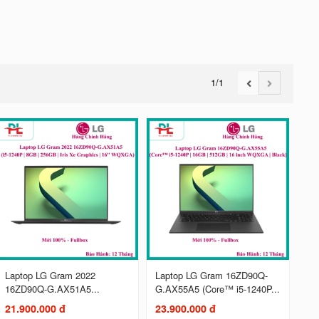
1
/1
Laptop LG Gram 2022
Laptop LG Gram 16ZD90Q-
16ZD90Q-G.AX51A5...
G.AX55A5 (Core™ i5-1240P...
21.900.000 đ
23.900.000 đ