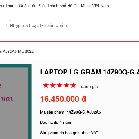
ú Thạnh, Quận Tân Phú, Thành phố Hồ Chí Minh, Việt Nam
G.AJ32A5 Mã 2022
LAPTOP LG GRAM 14Z90Q-G.
☆
★
☆
★
☆
★
☆
★
☆
★
đánh giá
16.450.000 đ
Mã sản phẩm:
14Z90Q-G.AJ32A5
Bảo hành:
1 năm
Sản phẩm đã bao gồm thuế VAT