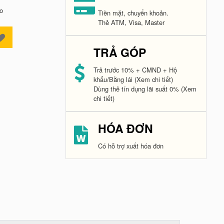
o
Tiền mặt, chuyển khoản.
Thẻ ATM, Visa, Master
TRẢ GÓP
Trả trước 10% + CMND + Hộ
khẩu/Bằng lái
(Xem chi tiết)
Dùng thẻ tín dụng lãi suất 0%
(Xem
chi tiết)
HÓA ĐƠN
Có hỗ trợ xuất hóa đơn