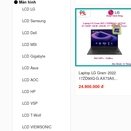
Màn hình
LCD LG
LCD Samsung
LCD Dell
LCD MSI
LCD Gigabyte
LCD Asus
Laptop LG Gram 2022
17ZD90Q-G.AX73A5...
LCD AOC
24.900.000 đ
LCD HP
LCD VSP
LCD T-Wolf
LCD VIEWSONIC