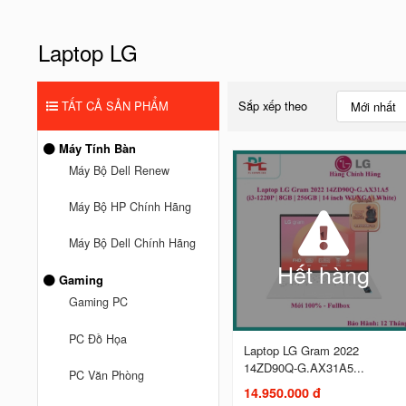
Laptop LG
TẤT CẢ SẢN PHẨM
Sắp xếp theo
Mới nhất
Máy Tính Bàn
Máy Bộ Dell Renew
Máy Bộ HP Chính Hãng
Máy Bộ Dell Chính Hãng
Hết hàng
Gaming
Gaming PC
PC Đồ Họa
Laptop LG Gram 2022
14ZD90Q-G.AX31A5...
PC Văn Phòng
14.950.000 đ