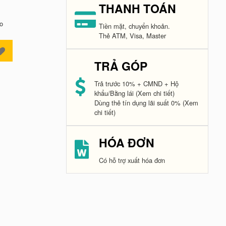
THANH TOÁN
o
Tiền mặt, chuyển khoản.
Thẻ ATM, Visa, Master
TRẢ GÓP
Trả trước 10% + CMND + Hộ
khẩu/Bằng lái
(Xem chi tiết)
Dùng thẻ tín dụng lãi suất 0%
(Xem
chi tiết)
HÓA ĐƠN
Có hỗ trợ xuất hóa đơn