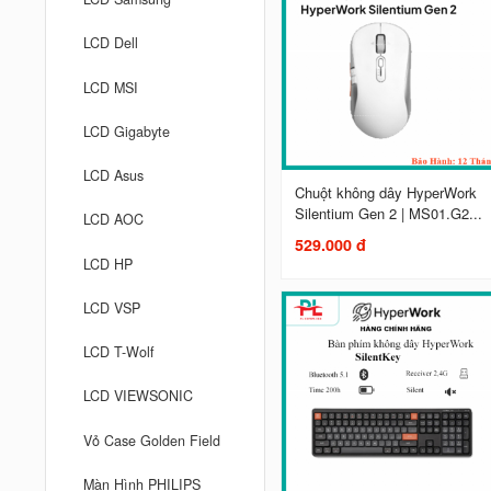
LCD Dell
LCD MSI
LCD Gigabyte
LCD Asus
Chuột không dây HyperWork
Silentium Gen 2 | MS01.G2...
LCD AOC
529.000 đ
LCD HP
LCD VSP
LCD T-Wolf
LCD VIEWSONIC
Vỏ Case Golden Field
Màn Hình PHILIPS