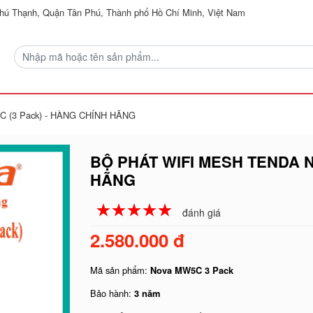
ú Thạnh, Quận Tân Phú, Thành phố Hồ Chí Minh, Việt Nam
5C (3 Pack) - HÀNG CHÍNH HÃNG
BỘ PHÁT WIFI MESH TENDA N
HÃNG
☆
★
☆
★
☆
★
☆
★
☆
★
đánh giá
2.580.000 đ
Mã sản phẩm:
Nova MW5C 3 Pack
Bảo hành:
3 năm