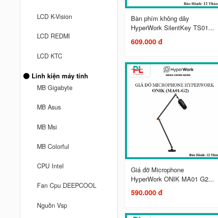
LCD K-Vision
Bàn phím không dây
HyperWork SilentKey TS01...
LCD REDMI
609.000 đ
LCD KTC
Linh kiện máy tính
MB Gigabyte
MB Asus
MB Msi
MB Colorful
CPU Intel
Giá đỡ Microphone
HyperWork ONIK MA01 G2...
Fan Cpu DEEPCOOL
590.000 đ
Nguồn Vsp