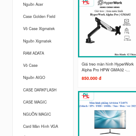
Nguồn Acer
Case Golden Field
Vỏ Case Xigmatek
Nguồn Xigmatek
RAM ADATA
Giá treo màn hình HyperWork
Vỏ Case
Alpha Pro HPW GMA02 -...
Nguồn AIGO
850.000 đ
CASE DARKFLASH
CASE MAGIC
NGUỒN MAGIC
Card Màn Hình VGA