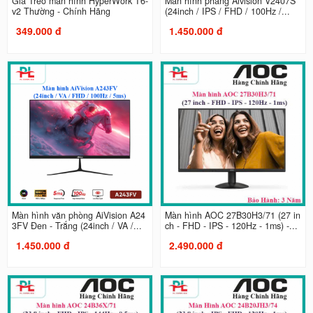
Giá Treo màn hình HyperWork T6-
Màn hình phẳng Aivision V2407S
v2 Thường - Chính Hãng
(24inch / IPS / FHD / 100Hz /...
349.000 đ
1.450.000 đ
Màn hình văn phòng AiVision A24
Màn hình AOC 27B30H3/71 (27 in
3FV Đen - Trắng (24inch / VA /...
ch - FHD - IPS - 120Hz - 1ms) -...
1.450.000 đ
2.490.000 đ