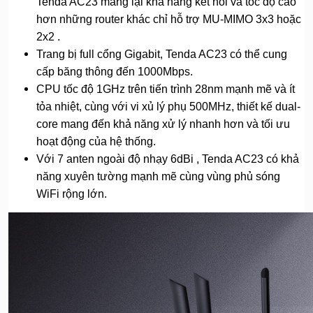
Tenda AC23 mang lại khả năng kết nối và tốc độ cao
hơn những router khác chỉ hỗ trợ MU-MIMO 3x3 hoặc
2x2 .
Trang bị full cổng Gigabit, Tenda AC23 có thể cung
cấp băng thông đến 1000Mbps.
CPU tốc độ 1GHz trên tiến trình 28nm mạnh mẽ và ít
tỏa nhiệt, cùng với vi xủ lý phụ 500MHz, thiết kế dual-
core mang đến khả năng xử lý nhanh hơn và tối ưu
hoạt động của hệ thống.
Với 7 anten ngoài độ nhạy 6dBi , Tenda AC23 có khả
năng xuyên tường mạnh mẽ cùng vùng phủ sóng
WiFi rộng lớn.