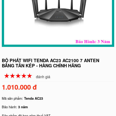
BỘ PHÁT WIFI TENDA AC23 AC2100 7 ANTEN
BĂNG TẦN KÉP - HÀNG CHÍNH HÃNG
☆
★
☆
★
☆
★
☆
★
☆
★
đánh giá
1.010.000 đ
Mã sản phẩm:
Tenda AC23
Bảo hành:
3 năm
Sản phẩm đã bao gồm thuế VAT