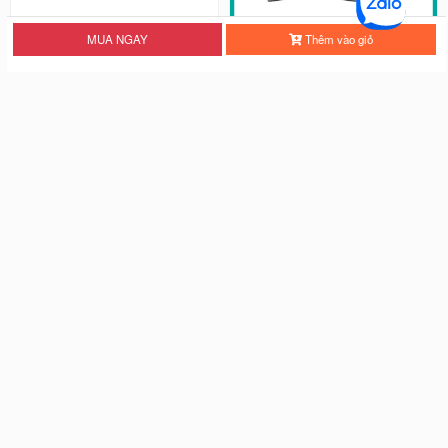
MUA NGAY
Thêm vào giỏ
Màn hình máy tính Samsung LF27
Màn Hình Samsung Odyssey G3 L
T450FQEXXV FHD IPS 75Hz...
S27AG320NEXXV | 27 inch...
2.990.000 đ
4.490.000 đ
Màn hình LCD 24” Samsung Odys
Màn Hình máy tính Samsung Ody
sey G3 LS24AG320NEXXV FHD...
ssey G5 QHD...
4.190.000 đ
4.890.000 đ