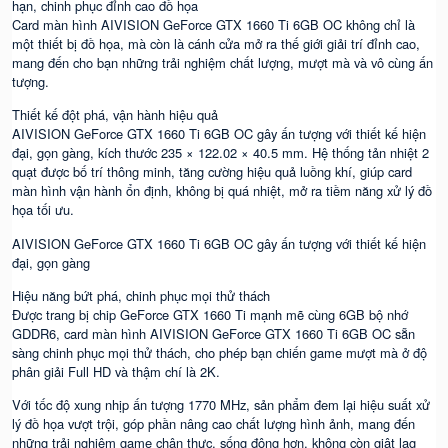
hạn, chinh phục đỉnh cao đồ họa
Card màn hình AIVISION GeForce GTX 1660 Ti 6GB OC không chỉ là
một thiết bị đồ họa, mà còn là cánh cửa mở ra thế giới giải trí đỉnh cao,
mang đến cho bạn những trải nghiệm chất lượng, mượt mà và vô cùng ấn
tượng.
Thiết kế đột phá, vận hành hiệu quả
AIVISION GeForce GTX 1660 Ti 6GB OC gây ấn tượng với thiết kế hiện
đại, gọn gàng, kích thước 235 × 122.02 × 40.5 mm. Hệ thống tản nhiệt 2
quạt được bố trí thông minh, tăng cường hiệu quả luồng khí, giúp card
màn hình vận hành ổn định, không bị quá nhiệt, mở ra tiềm năng xử lý đồ
họa tối ưu.
AIVISION GeForce GTX 1660 Ti 6GB OC gây ấn tượng với thiết kế hiện
đại, gọn gàng
Hiệu năng bứt phá, chinh phục mọi thử thách
Được trang bị chip GeForce GTX 1660 Ti mạnh mẽ cùng 6GB bộ nhớ
GDDR6, card màn hình AIVISION GeForce GTX 1660 Ti 6GB OC sẵn
sàng chinh phục mọi thử thách, cho phép bạn chiến game mượt mà ở độ
phân giải Full HD và thậm chí là 2K.
Với tốc độ xung nhịp ấn tượng 1770 MHz, sản phẩm đem lại hiệu suất xử
lý đồ họa vượt trội, góp phần nâng cao chất lượng hình ảnh, mang đến
những trải nghiệm game chân thực, sống động hơn, không còn giật lag