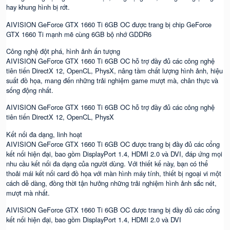
hay khung hình bị rớt.
AIVISION GeForce GTX 1660 Ti 6GB OC được trang bị chip GeForce
GTX 1660 Ti mạnh mẽ cùng 6GB bộ nhớ GDDR6
Công nghệ đột phá, hình ảnh ấn tượng
AIVISION GeForce GTX 1660 Ti 6GB OC hỗ trợ đầy đủ các công nghệ
tiên tiến DirectX 12, OpenCL, PhysX, nâng tầm chất lượng hình ảnh, hiệu
suất đồ họa, mang đến những trải nghiệm game mượt mà, chân thực và
sống động nhất.
AIVISION GeForce GTX 1660 Ti 6GB OC hỗ trợ đầy đủ các công nghệ
tiên tiến DirectX 12, OpenCL, PhysX
Kết nối đa dạng, linh hoạt
AIVISION GeForce GTX 1660 Ti 6GB OC được trang bị đầy đủ các cổng
kết nối hiện đại, bao gồm DisplayPort 1.4, HDMI 2.0 và DVI, đáp ứng mọi
nhu cầu kết nối đa dạng của người dùng. Với thiết kế này, bạn có thể
thoải mái kết nối card đồ họa với màn hình máy tính, thiết bị ngoại vi một
cách dễ dàng, đồng thời tận hưởng những trải nghiệm hình ảnh sắc nét,
mượt mà nhất.
AIVISION GeForce GTX 1660 Ti 6GB OC được trang bị đầy đủ các cổng
kết nối hiện đại, bao gồm DisplayPort 1.4, HDMI 2.0 và DVI