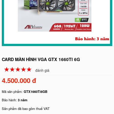
CARD MÀN HÌNH VGA GTX 1660TI 6G
☆
★
☆
★
☆
★
☆
★
☆
★
đánh giá
4.500.000 đ
Mã sản phẩm:
GTX1660Ti6GB
Bảo hành:
3 năm
Sản phẩm đã bao gồm thuế VAT