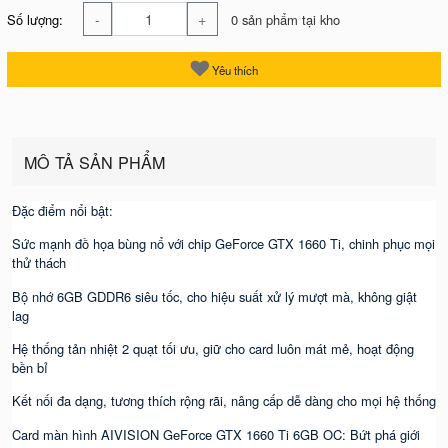
-
+
Số lượng:
0 sản phẩm tại kho
Yêu thích
MÔ TẢ SẢN PHẨM
Đặc điểm nổi bật:
Sức mạnh đồ họa bùng nổ với chip GeForce GTX 1660 Ti, chinh phục mọi
thử thách
Bộ nhớ 6GB GDDR6 siêu tốc, cho hiệu suất xử lý mượt mà, không giật
lag
Hệ thống tản nhiệt 2 quạt tối ưu, giữ cho card luôn mát mẻ, hoạt động
bền bỉ
Kết nối đa dạng, tương thích rộng rãi, nâng cấp dễ dàng cho mọi hệ thống
Card màn hình AIVISION GeForce GTX 1660 Ti 6GB OC: Bứt phá giới