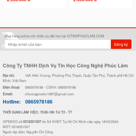
Mua hàng online với nhiều ưu đãi hơn tại VITINHPHUCLAM.COM
Đăng ký
Công Ty TNHH Dịch Vụ Tin Học Công Nghệ Phúc Lâm
Địa chỉ:
18A Hiền Vương, Phường Phú Thạnh, Quận Tân Phú, Thành phố Hồ Chí
Minh, Việt Nam
Điện thoại:
0865978186 - CSKH: 0865978186
Email:
chicongproskv1987@gmail.com
Hotline:
0865978186
THỜI GIAN LÀM VIỆC: 7h30-18h Từ T2 - T7
GPĐKKD số
0318351507
do Sở KHĐT Tp.Hồ Chí Minh cãp ngày 18/03/2024.
MST: 0318351507
Nguời đại diện: Nguyễn Chí Công