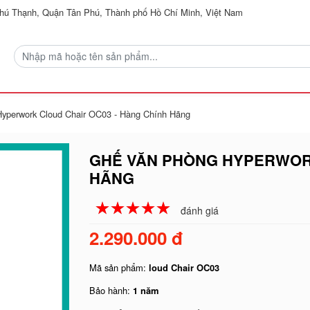
ú Thạnh, Quận Tân Phú, Thành phố Hồ Chí Minh, Việt Nam
yperwork Cloud Chair OC03 - Hàng Chính Hãng
GHẾ VĂN PHÒNG HYPERWORK
HÃNG
☆
★
☆
★
☆
★
☆
★
☆
★
đánh giá
2.290.000 đ
Mã sản phẩm:
loud Chair OC03
Bảo hành:
1 năm