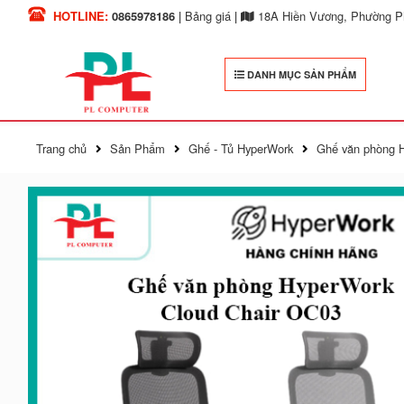
HOTLINE:
0865978186
|
Bảng giá
|
18A Hiền Vương, Phường Ph
DANH MỤC SẢN PHẨM
Trang chủ
Sản Phẩm
Ghế - Tủ HyperWork
Ghế văn phòng H