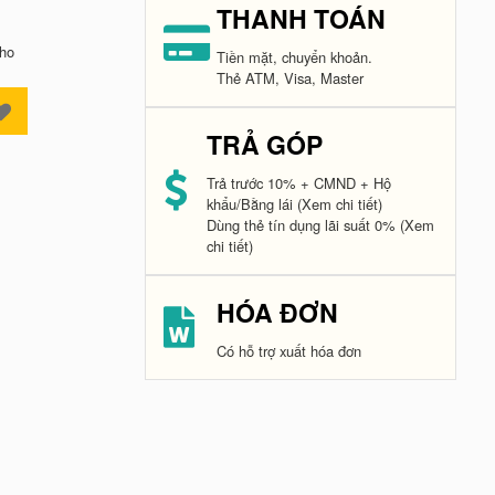
THANH TOÁN
kho
Tiền mặt, chuyển khoản.
Thẻ ATM, Visa, Master
TRẢ GÓP
Trả trước 10% + CMND + Hộ
khẩu/Bằng lái
(Xem chi tiết)
Dùng thẻ tín dụng lãi suất 0%
(Xem
chi tiết)
HÓA ĐƠN
Có hỗ trợ xuất hóa đơn