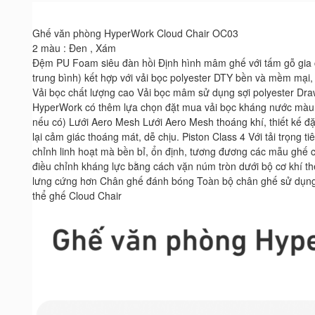
Ghế văn phòng HyperWork Cloud Chair OC03
2 màu : Đen , Xám
Đệm PU Foam siêu đàn hồi Định hình mâm ghế với tấm gỗ gia
trung bình) kết hợp với vải bọc polyester DTY bền và mềm mại, 
Vải bọc chất lượng cao Vải bọc mâm sử dụng sợi polyester Dra
HyperWork có thêm lựa chọn đặt mua vải bọc kháng nước màu s
nếu có) Lưới Aero Mesh Lưới Aero Mesh thoáng khí, thiết kế đặ
lại cảm giác thoáng mát, dễ chịu. Piston Class 4 Với tải trọng 
chỉnh linh hoạt mà bền bỉ, ổn định, tương đương các mẫu ghế c
điều chỉnh kháng lực bằng cách vặn núm tròn dưới bộ cơ khí 
lưng cứng hơn Chân ghế đánh bóng Toàn bộ chân ghế sử dụng n
thể ghế Cloud Chair