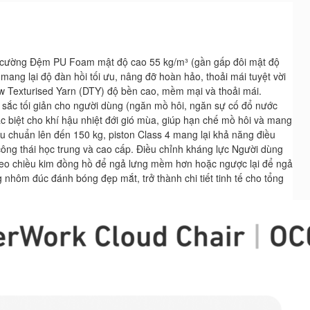
 cường Đệm PU Foam mật độ cao 55 kg/m³ (gần gấp đôi mật độ
mang lại độ đàn hồi tối ưu, nâng đỡ hoàn hảo, thoải mái tuyệt vời
w Texturised Yarn (DTY) độ bền cao, mềm mại và thoải mái.
ắc tối giản cho người dùng (ngăn mồ hôi, ngăn sự cố đổ nước
c biệt cho khí hậu nhiệt đới gió mùa, giúp hạn chế mồ hôi và mang
tiêu chuẩn lên đến 150 kg, piston Class 4 mang lại khả năng điều
ông thái học trung và cao cấp. Điều chỉnh kháng lực Người dùng
theo chiều kim đồng hồ để ngả lưng mềm hơn hoặc ngược lại để ngả
hôm đúc đánh bóng đẹp mắt, trở thành chi tiết tinh tế cho tổng