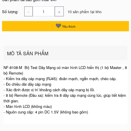
-
+
Số lượng:
10 sản phẩm tại kho
Yêu thích
MÔ TẢ SẢN PHẨM
NF-8108-M Bộ Test Dây Mạng có màn hình LCD hiển thị (1 bộ Master , 8
bộ Remote)
- Kiểm tra dây cáp mạng (RJ45): đoản mạch, ngắn mạch, chéo cáp.
- Đo chiều dài dây cáp mạng
- Xác định được vị trí khoảng cách dây cáp mạng bị lỗi.
- 8 bộ Remote (Đầu xa): kiểm tra 8 dây cáp mạng cùng lúc, giúp tiết kiệm
thời gian.
- Màn hình LCD (không màu)
- Nguồn cung cấp: 4 pin DC 1.5V (không bao gồm)