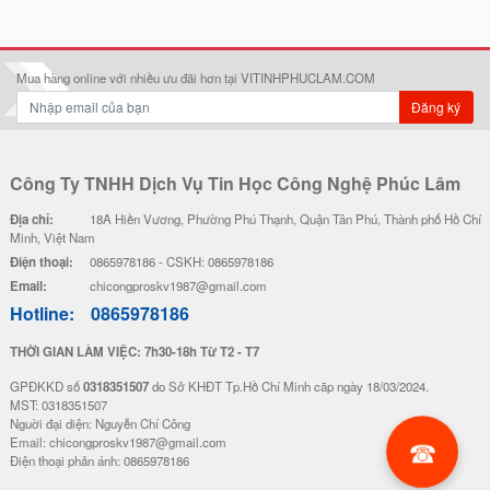
Mua hàng online với nhiều ưu đãi hơn tại VITINHPHUCLAM.COM
Đăng ký
Công Ty TNHH Dịch Vụ Tin Học Công Nghệ Phúc Lâm
Địa chỉ:
18A Hiền Vương, Phường Phú Thạnh, Quận Tân Phú, Thành phố Hồ Chí
Minh, Việt Nam
Điện thoại:
0865978186 - CSKH: 0865978186
Email:
chicongproskv1987@gmail.com
Hotline:
0865978186
THỜI GIAN LÀM VIỆC: 7h30-18h Từ T2 - T7
GPĐKKD số
0318351507
do Sở KHĐT Tp.Hồ Chí Minh cãp ngày 18/03/2024.
MST: 0318351507
Nguời đại diện: Nguyễn Chí Công
Email: chicongproskv1987@gmail.com
Điện thoại phản ánh: 0865978186