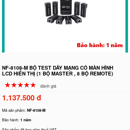
NF-8108-M BỘ TEST DÂY MẠNG CÓ MÀN HÌNH
LCD HIỂN THỊ (1 BỘ MASTER , 8 BỘ REMOTE)
☆
★
☆
★
☆
★
☆
★
☆
★
đánh giá
1.137.500 đ
Mã sản phẩm:
NF-8108-M
Bảo hành:
1 năm
Sản phẩm đã bao gồm thuế VAT