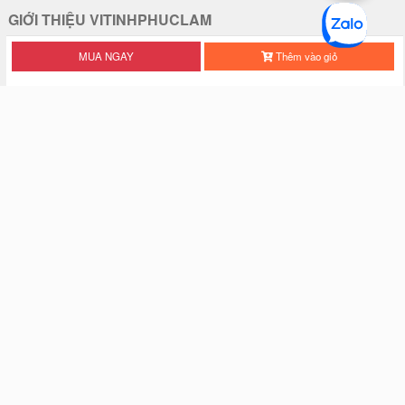
GIỚI THIỆU VITINHPHUCLAM
Giới thiệu về VITINHPHUCLAM
MUA NGAY
Thêm vào giỏ
Hướng dẫn mua hàng
Hướng dẫn thanh toán
Trung tâm trợ giúp
Liên hệ VITINHPHUCLAM
Bảng giá
HỖ TRỢ KHÁCH HÀNG
Chính sách bảo hành
Chính sách đổi trả hàng
Chính sách kiểm hàng
Chính sách hoàn tiền
Chính sách giao hàng
Chính sách bảo mật thông tin
Phương thức thanh toán