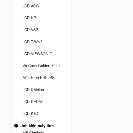
LCD AOC
LCD HP
LCD VSP
LCD T-Wolf
LCD VIEWSONIC
Vỏ Case Golden Field
Màn Hình PHILIPS
LCD K-Vision
LCD REDMI
LCD KTC
Linh kiện máy tính
MB Gigabyte