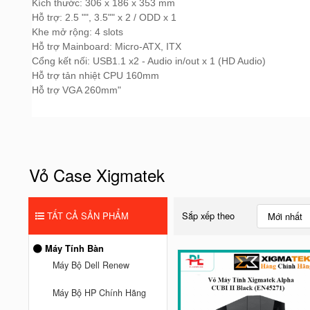
Kích thước: 306 x 186 x 353 mm
Hỗ trợ: 2.5 "", 3.5"" x 2 / ODD x 1
Khe mở rộng: 4 slots
Hỗ trợ Mainboard: Micro-ATX, ITX
Cổng kết nối: USB1.1 x2 - Audio in/out x 1 (HD Audio)
Hỗ trợ tản nhiệt CPU 160mm
Hỗ trợ VGA 260mm"
Vỏ Case Xigmatek
TẤT CẢ SẢN PHẨM
Sắp xếp theo
Mới nhất
Máy Tính Bàn
Máy Bộ Dell Renew
Máy Bộ HP Chính Hãng