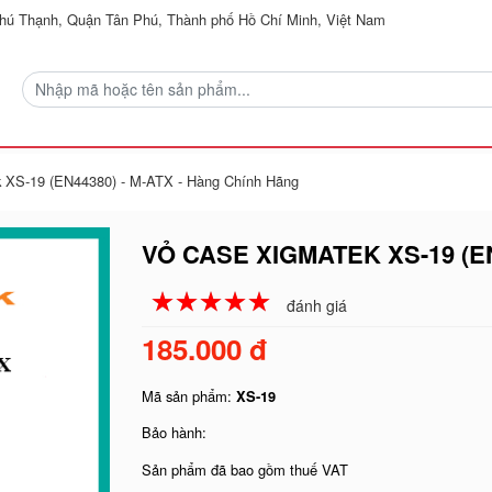
ú Thạnh, Quận Tân Phú, Thành phố Hồ Chí Minh, Việt Nam
 XS-19 (EN44380) - M-ATX - Hàng Chính Hãng
VỎ CASE XIGMATEK XS-19 (E
☆
★
☆
★
☆
★
☆
★
☆
★
đánh giá
185.000 đ
Mã sản phẩm:
XS-19
Bảo hành:
Sản phẩm đã bao gồm thuế VAT