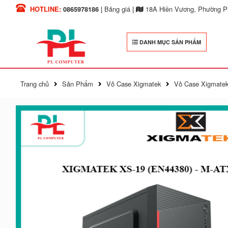
HOTLINE:
0865978186
|
Bảng giá
|
18A Hiền Vương, Phường Ph
DANH MỤC SẢN PHẨM
Trang chủ
Sản Phẩm
Vỏ Case Xigmatek
Vỏ Case Xigmatek