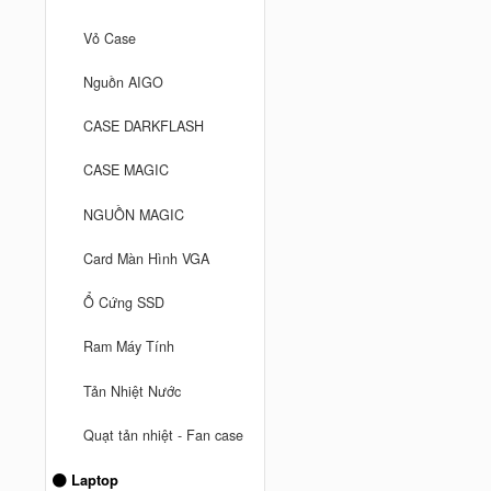
Vỏ Case
Nguồn AIGO
CASE DARKFLASH
CASE MAGIC
NGUỒN MAGIC
Card Màn Hình VGA
Ổ Cứng SSD
Ram Máy Tính
Tản Nhiệt Nước
Quạt tản nhiệt - Fan case
Laptop