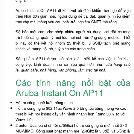
chậm.
Aruba Instant On AP11 đi kèm với bộ điều khiển tích hợp để việc
triển khai đơn giản hơn, người dùng dễ cài đặt, quản lý nhiều điểm
truy cập mà không yêu cầu phải trải nghiệm CNTT mở rộng.
Độ bảo mật cao, cho phép nhiều người sử dụng, cài đặt chương
trình dễ dàng, quản lý mọi lúc mọi nơi trên ứng dụng mobile. Thiết
bị này có thể kết nối nhóm 25 thiết bị, 8 SSID tách biệt mạng
khách và mạng nội bộ, tuỳ biến các trang chào.
Sản phẩm AP11 được nhà sản xuất thiết kế cho việc triển khai
công việc kinh doanh nhỏ có hiệu quả hơn như:
cửa hàng nhỏ
lẻ
,
quán cafe
,
nhà hàng
,
văn phòng
,
làm việc tại nhà.
Các tính năng nổi bật của
Aruba Instant On AP11
Hỗ trợ công nghệ lưới thông minh
Hỗ trợ công nghệ 802.11ac Wave 2.0 tăng tốc băng thông và các
thiết bị kết nối không dây vận hành nhanh hơn ( tăng 30% so với
Wave 1.0)
2 anten Dual-band (2.4Ghz/5Ghz) hỗ trợ công nghệ mới nhất 2×2
MU-MIMO. Công suất phát mạnh mẽ (2.4Ghz là 3.3dBi và 5Ghz là