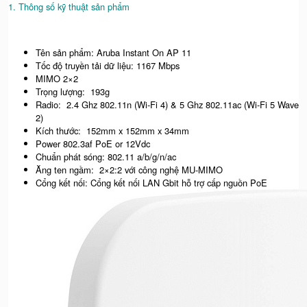
1. Thông số kỹ thuật sản phẩm
Tên sản phẩm: Aruba Instant On AP 11
Tốc độ truyền tải dữ liệu: 1167 Mbps
MIMO 2×2
Trọng lượng: 193g
Radio: 2.4 Ghz 802.11n (Wi-Fi 4) & 5 Ghz 802.11ac (Wi-Fi 5 Wave
2)
Kích thước: 152mm x 152mm x 34mm
Power 802.3af PoE or 12Vdc
Chuẩn phát sóng: 802.11 a/b/g/n/ac
Ăng ten ngầm: 2×2:2 với công nghệ MU-MIMO
Cổng kết nối: Cổng kết nối LAN Gbit hỗ trợ cấp nguồn PoE