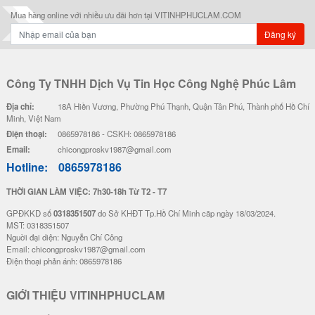
Mua hàng online với nhiều ưu đãi hơn tại VITINHPHUCLAM.COM
Đăng ký
Công Ty TNHH Dịch Vụ Tin Học Công Nghệ Phúc Lâm
Địa chỉ:
18A Hiền Vương, Phường Phú Thạnh, Quận Tân Phú, Thành phố Hồ Chí
Minh, Việt Nam
Điện thoại:
0865978186 - CSKH: 0865978186
Email:
chicongproskv1987@gmail.com
Hotline:
0865978186
THỜI GIAN LÀM VIỆC: 7h30-18h Từ T2 - T7
GPĐKKD số
0318351507
do Sở KHĐT Tp.Hồ Chí Minh cãp ngày 18/03/2024.
MST: 0318351507
Nguời đại diện: Nguyễn Chí Công
Email: chicongproskv1987@gmail.com
Điện thoại phản ánh: 0865978186
GIỚI THIỆU VITINHPHUCLAM