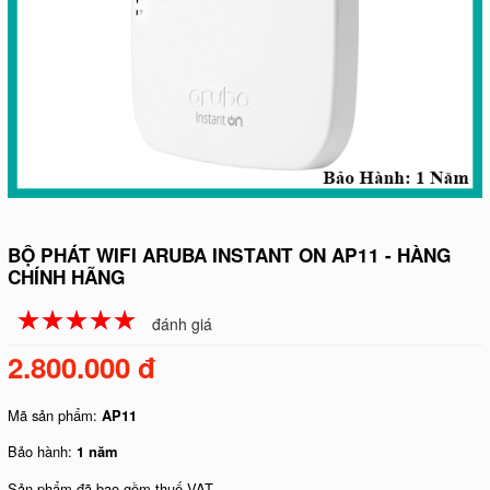
BỘ PHÁT WIFI ARUBA INSTANT ON AP11 - HÀNG
CHÍNH HÃNG
☆
★
☆
★
☆
★
☆
★
☆
★
đánh giá
2.800.000 đ
Mã sản phẩm:
AP11
Bảo hành:
1 năm
Sản phẩm đã bao gồm thuế VAT