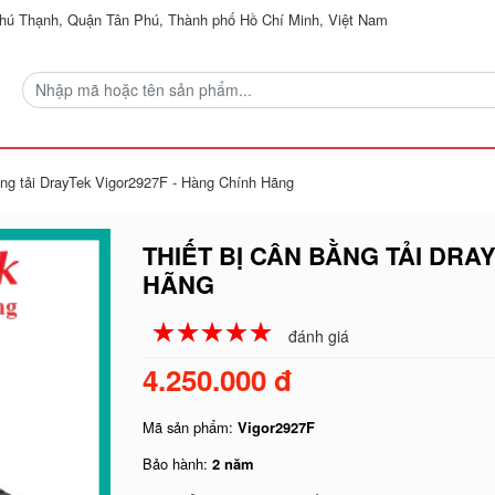
ú Thạnh, Quận Tân Phú, Thành phố Hồ Chí Minh, Việt Nam
bằng tải DrayTek Vigor2927F - Hàng Chính Hãng
THIẾT BỊ CÂN BẰNG TẢI DRA
HÃNG
☆
★
☆
★
☆
★
☆
★
☆
★
đánh giá
4.250.000 đ
Mã sản phẩm:
Vigor2927F
Bảo hành:
2 năm