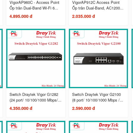
VigorAP960C - Access Point
VigorAP912C Access Point
Ốp trần Dual-Band Wi-Fi 6...
Ốp trần Dual-Band, AC1200...
4.895.000 đ
2.035.000 đ
Switch Draytek Vigor G1282
Switch Draytek Vigor G2100
(24 port/ 10/100/1000 Mbps/...
(8 port/ 10/100/1000 Mbps /...
4.350.000 đ
2.590.000 đ