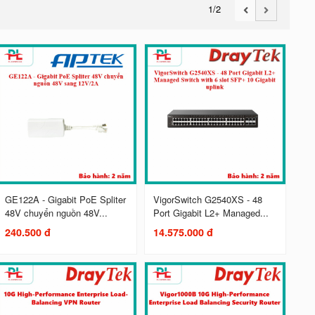
1
/2
GE122A - Gigabit PoE Spliter
VigorSwitch G2540XS - 48
48V chuyển nguồn 48V...
Port Gigabit L2+ Managed...
240.500 đ
14.575.000 đ