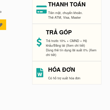
THANH TOÁN
o
Tiền mặt, chuyển khoản.
Thẻ ATM, Visa, Master
TRẢ GÓP
Trả trước 10% + CMND + Hộ
khẩu/Bằng lái
(Xem chi tiết)
Dùng thẻ tín dụng lãi suất 0%
(Xem
chi tiết)
HÓA ĐƠN
Có hỗ trợ xuất hóa đơn