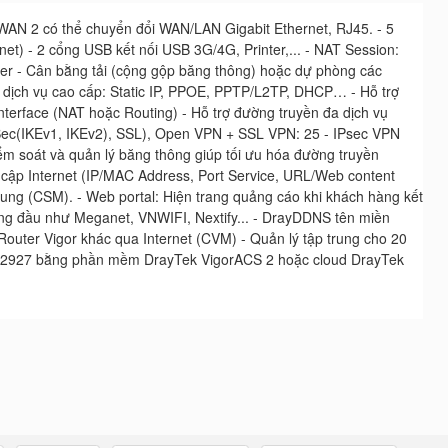
AN 2 có thể chuyển đổi WAN/LAN Gigabit Ethernet, RJ45. - 5
et) - 2 cổng USB kết nối USB 3G/4G, Printer,... - NAT Session:
ser - Cân bằng tải (cộng gộp băng thông) hoặc dự phòng các
ai dịch vụ cao cấp: Static IP, PPOE, PPTP/L2TP, DHCP… - Hỗ trợ
nterface (NAT hoặc Routing) - Hỗ trợ đường truyền đa dịch vụ
IPSec(IKEv1, IKEv2), SSL), Open VPN + SSL VPN: 25 - IPsec VPN
 soát và quản lý băng thông giúp tối ưu hóa đường truyền
uy cập Internet (IP/MAC Address, Port Service, URL/Web content
ội dung (CSM). - Web portal: Hiện trang quảng cáo khi khách hàng kết
 hàng đầu như Meganet, VNWIFI, Nextify... - DrayDDNS tên miền
Router Vigor khác qua Internet (CVM) - Quản lý tập trung cho 20
gor2927 bằng phần mềm DrayTek VigorACS 2 hoặc cloud DrayTek