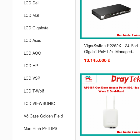
LCD Dell
LCD MSI
LCD Gigabyte
LCD Asus
VigorSwitch P2282X - 24 Port
Gigabit PoE L2+ Managed...
LCD AOC
13.145.000 đ
LCD HP
LCD VSP
LCD T-Wolf
LCD VIEWSONIC
Vỏ Case Golden Field
Màn Hình PHILIPS