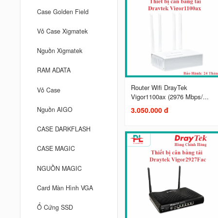
Case Golden Field
Vỏ Case Xigmatek
Nguồn Xigmatek
RAM ADATA
Router Wifi DrayTek
Vỏ Case
Vigor1100ax (2976 Mbps/...
Nguồn AIGO
3.050.000 đ
CASE DARKFLASH
CASE MAGIC
NGUỒN MAGIC
Card Màn Hình VGA
Ổ Cứng SSD