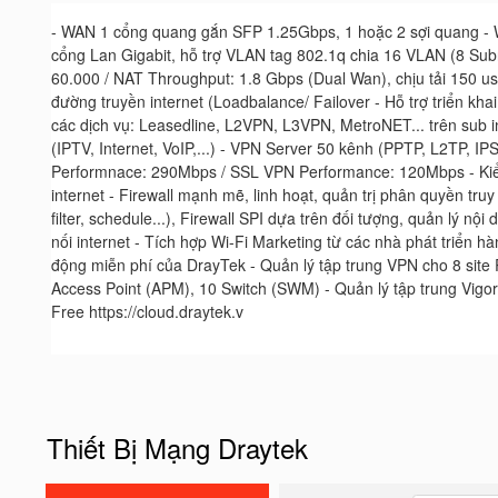
- WAN 1 cổng quang gắn SFP 1.25Gbps, 1 hoặc 2 sợi quang - W
cổng Lan Gigabit, hỗ trợ VLAN tag 802.1q chia 16 VLAN (8 Subn
60.000 / NAT Throughput: 1.8 Gbps (Dual Wan), chịu tải 150 u
đường truyền internet (Loadbalance/ Failover - Hỗ trợ triển kh
các dịch vụ: Leasedline, L2VPN, L3VPN, MetroNET... trên sub i
(IPTV, Internet, VoIP,...) - VPN Server 50 kênh (PPTP, L2TP, 
Performnace: 290Mbps / SSL VPN Performance: 120Mbps - Kiểm
internet - Firewall mạnh mẽ, linh hoạt, quản trị phân quyền tr
filter, schedule...), Firewall SPI dựa trên đối tượng, quản lý n
nối internet - Tích hợp Wi-Fi Marketing từ các nhà phát triển
động miễn phí của DrayTek - Quản lý tập trung VPN cho 8 site 
Access Point (APM), 10 Switch (SWM) - Quản lý tập trung Vi
Free https://cloud.draytek.v
Thiết Bị Mạng Draytek