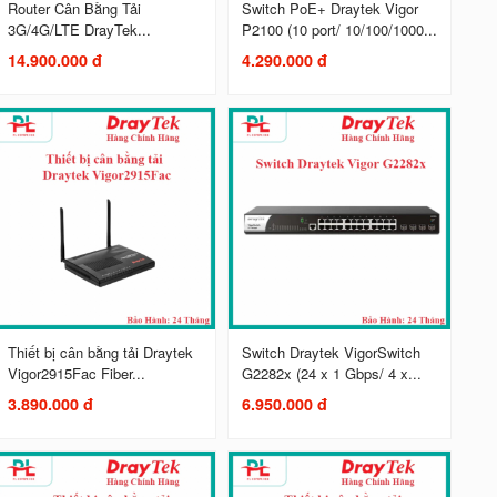
Router Cân Bằng Tải
Switch PoE+ Draytek Vigor
3G/4G/LTE DrayTek...
P2100 (10 port/ 10/100/1000...
14.900.000 đ
4.290.000 đ
Thiết bị cân bằng tải Draytek
Switch Draytek VigorSwitch
Vigor2915Fac Fiber...
G2282x (24 x 1 Gbps/ 4 x...
3.890.000 đ
6.950.000 đ