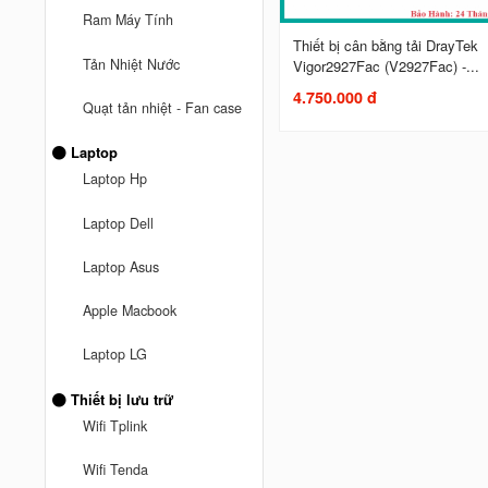
Ram Máy Tính
Thiết bị cân bằng tải DrayTek
Tản Nhiệt Nước
Vigor2927Fac (V2927Fac) -...
4.750.000 đ
Quạt tản nhiệt - Fan case
Laptop
Laptop Hp
Laptop Dell
Laptop Asus
Apple Macbook
Laptop LG
Thiết bị lưu trữ
Wifi Tplink
Wifi Tenda