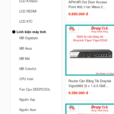
LCD K-Vision
AP918R Out Door Access
Point 802.11ac Wave 2...
LCD REDMI
9.850.000 đ
LCD KTC
Linh kiện máy tính
MB Gigabyte
MB Asus
MB Msi
MB Colorful
CPU Intel
Router Cân Bằng Tải Draytek
Vigor2962 (5 x 1-2.5 GbE...
Fan Cpu DEEPCOOL
9.290.000 đ
Nguồn Vsp
Nguồn Acer