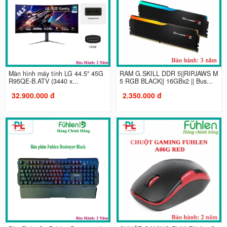
Màn hình máy tính LG 44.5" 45G
RAM G.SKILL DDR 5||RIPJAWS M
R95QE-B.ATV (3440 x...
5 RGB BLACK|| 16GBx2 || Bus...
32.900.000 đ
2.350.000 đ