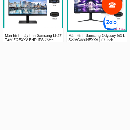
Màn hình máy tính Samsung LF27
Màn Hình Samsung Odyssey G3 L
T450FQEXXV FHD IPS 75Hz...
S27AG320NEXXV | 27 inch...
2.990.000 đ
4.490.000 đ
Màn hình LCD 24” Samsung Odys
Màn Hình máy tính Samsung Ody
sey G3 LS24AG320NEXXV FHD...
ssey G5 QHD...