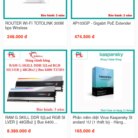
ROUTER WI-FI TOTOLINK 300M
AP103GP - Gigabit PoE Extender
bps Wireless
248.000 đ
474.500 đ
RAM G.SKILL DDR 5||Led RGB SI
Phần mềm diệt Virus Kaspersky St
LVER || 48GBx2 || Bus 6400...
andard 1U (1 thiết bị) - Hàng...
8.380.000 đ
165.000 đ