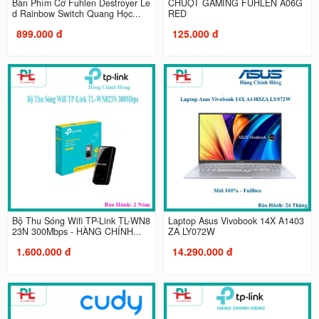
Bàn Phím Cơ Fuhlen Destroyer Le
CHUỘT GAMING FUHLEN A06G
d Rainbow Switch Quang Học...
RED
899.000 đ
125.000 đ
Bộ Thu Sóng Wifi TP-Link TL-WN8
Laptop Asus Vivobook 14X A1403
23N 300Mbps - HÀNG CHÍNH...
ZA LY072W
1.600.000 đ
14.290.000 đ