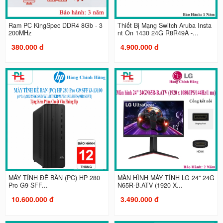
Ram PC KingSpec DDR4 8Gb - 3
Thiết Bị Mạng Switch Aruba Insta
200MHz
nt On 1430 24G R8R49A -...
380.000 đ
4.900.000 đ
MÁY TÍNH ĐỂ BÀN (PC) HP 280
MÀN HÌNH MÁY TÍNH LG 24" 24G
Pro G9 SFF...
N65R-B.ATV (1920 X...
10.600.000 đ
3.490.000 đ