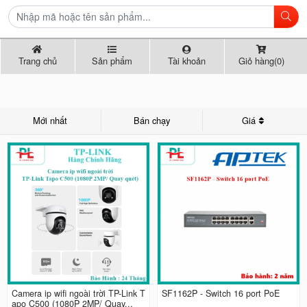
Trang chủ
Sản phẩm
Tài khoản
Giỏ hàng(0)
Mới nhất
Bán chạy
Giá
Camera ip wifi ngoài trời TP-Link T
SF1162P - Switch 16 port PoE
apo C500 (1080P 2MP/ Quay...