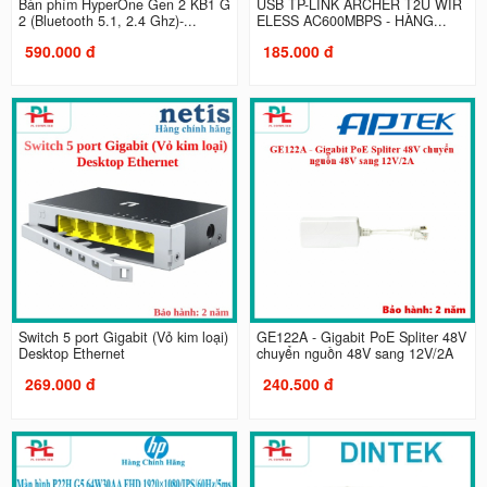
Bàn phím HyperOne Gen 2 KB1 G
USB TP-LINK ARCHER T2U WIR
2 (Bluetooth 5.1, 2.4 Ghz)-...
ELESS AC600MBPS - HÀNG...
590.000 đ
185.000 đ
Switch 5 port Gigabit (Vỏ kim loại)
GE122A - Gigabit PoE Spliter 48V
Desktop Ethernet
chuyển nguồn 48V sang 12V/2A
269.000 đ
240.500 đ