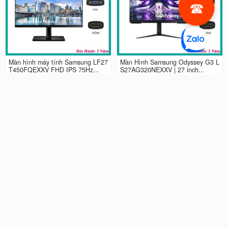
Màn hình máy tính Samsung LF27
Màn Hình Samsung Odyssey G3 L
T450FQEXXV FHD IPS 75Hz...
S27AG320NEXXV | 27 inch...
2.990.000 đ
4.490.000 đ
Màn hình LCD 24” Samsung Odys
Màn Hình máy tính Samsung Ody
sey G3 LS24AG320NEXXV FHD...
ssey G5 QHD...