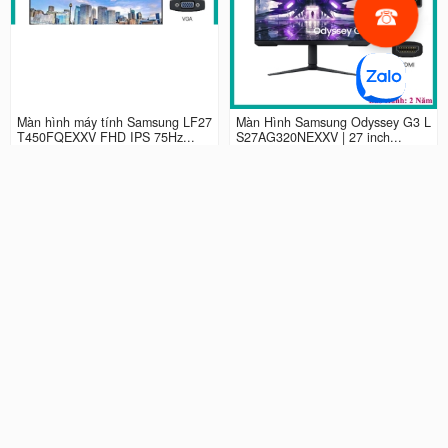
Màn hình máy tính Samsung LF27
Màn Hình Samsung Odyssey G3 L
T450FQEXXV FHD IPS 75Hz...
S27AG320NEXXV | 27 inch...
2.990.000 đ
4.490.000 đ
Màn hình LCD 24” Samsung Odys
Màn Hình máy tính Samsung Ody
sey G3 LS24AG320NEXXV FHD...
ssey G5 QHD...