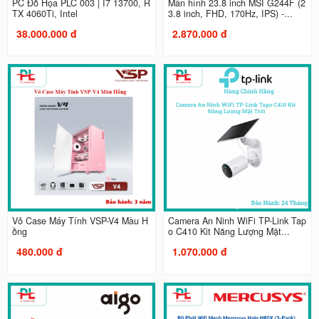
PC Đồ Họa PLC 003 | I7 13700, R
Màn hình 23.8 inch MSI G244F (2
TX 4060Ti, Intel
3.8 inch, FHD, 170Hz, IPS) -...
38.000.000 đ
2.870.000 đ
Vỏ Case Máy Tính VSP-V4 Màu H
Camera An Ninh WiFi TP-Link Tap
ồng
o C410 Kit Năng Lượng Mặt...
480.000 đ
1.070.000 đ