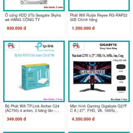
Ổ cứng HDD 3Tb Seagate Skyha
Phát Wifi Ruijie Reyee RG-RAP22
wk HÀNG CÔNG TY
00E Chính hãng
930.000 đ
1.350.000 đ
Bộ Phát Wifi TP-Link Archer C24
Màn hình Gaming Gigabyte G27F
(AC750) 4 anten, 2 băng tần -...
C A | 27", FHD, VA, 165Hz...
349.000 đ
4.350.000 đ