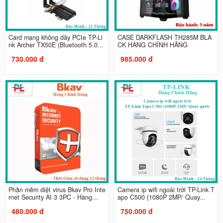
Card mạng không dây PCIe TP-Li
CASE DARKFLASH TH285M BLA
nk Archer TX50E (Bluetooth 5.0...
CK HÀNG CHÍNH HÃNG
730.000 đ
985.000 đ
Phần mềm diệt virus Bkav Pro Inte
Camera ip wifi ngoài trời TP-Link T
rnet Security AI 3 3PC - Hàng...
apo C500 (1080P 2MP/ Quay...
480.000 đ
750.000 đ