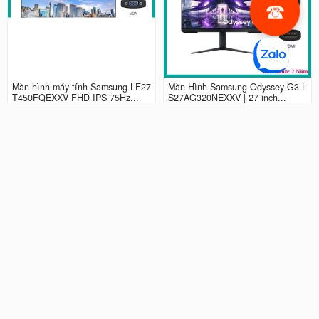
Màn hình máy tính Samsung LF27
Màn Hình Samsung Odyssey G3 L
T450FQEXXV FHD IPS 75Hz...
S27AG320NEXXV | 27 inch...
2.990.000 đ
4.490.000 đ
Màn hình LCD 24” Samsung Odys
Màn Hình máy tính Samsung Ody
sey G3 LS24AG320NEXXV FHD...
ssey G5 QHD...