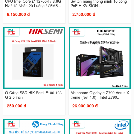
CPU Intel Core i7 12700K / 3.6G
Switch mạng thông minh 16 cổng
Hz / 12 Nhân 20 Luồng / 25MB...
PoE HIKVISION...
6.150.000 đ
2.750.000 đ
Ổ Cứng SSD HIK Semi E100 128
Mainboard Gigabyte Z790 Aorus X
G 2.5 inch
treme (rev. 1.0) | Intel Z790...
250.000 đ
26.900.000 đ