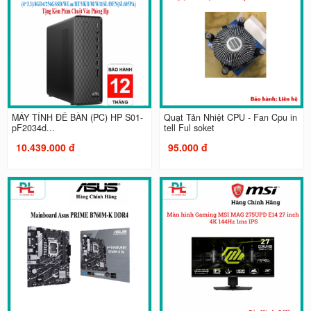
MÁY TÍNH ĐỂ BÀN (PC) HP S01-
Quạt Tản Nhiệt CPU - Fan Cpu in
pF2034d...
tell Ful soket
10.439.000 đ
95.000 đ