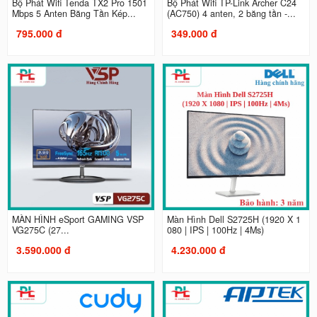
Bộ Phát Wifi Tenda TX2 Pro 1501
Bộ Phát Wifi TP-Link Archer C24
Mbps 5 Anten Băng Tần Kép...
(AC750) 4 anten, 2 băng tần -...
795.000 đ
349.000 đ
MÀN HÌNH eSport GAMING VSP
Màn Hình Dell S2725H (1920 X 1
VG275C (27...
080 | IPS | 100Hz | 4Ms)
3.590.000 đ
4.230.000 đ