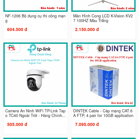
NF-1206 Bộ dụng cụ thi công mạn
Màn Hình Cong LCD K-Vision KV2
g
7 100HZ Màu Trắng
604.500 đ
2.150.000 đ
Camera An Ninh WiFi TP-Link Tap
DINTEK Cable - Cáp mạng CAT.6
o TC40 Ngoài Trời - Hàng Chính...
A FTP, 4 pair for 10GB application
505.000 đ
7.095.000 đ