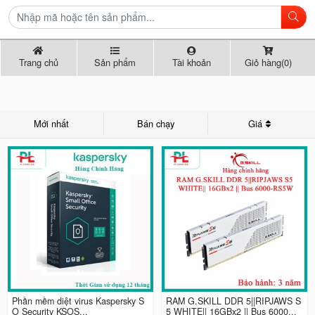
Trang chủ
Sản phẩm
Tài khoản
Giỏ hàng(0)
Mới nhất
Bán chạy
Giá
Phần mềm diệt virus Kaspersky S
RAM G.SKILL DDR 5||RIPJAWS S
O Security KSOS...
5 WHITE|| 16GBx2 || Bus 6000...