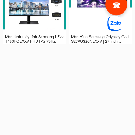
Màn hình máy tính Samsung LF27
Màn Hình Samsung Odyssey G3 L
T450FQEXXV FHD IPS 75Hz...
S27AG320NEXXV | 27 inch...
2.990.000 đ
4.490.000 đ
Màn hình LCD 24” Samsung Odys
Màn Hình máy tính Samsung Ody
sey G3 LS24AG320NEXXV FHD...
ssey G5 QHD...