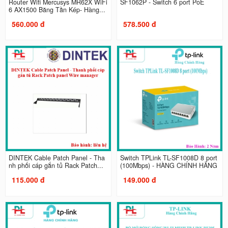
Router Wifi Mercusys MR62X WiFi
SF1062P - Switch 6 port PoE
6 AX1500 Băng Tần Kép- Hàng...
560.000 đ
578.500 đ
DINTEK Cable Patch Panel - Tha
Switch TPLink TL-SF1008D 8 port
nh phối cáp gắn tủ Rack Patch...
(100Mbps) - HÀNG CHÍNH HÃNG
115.000 đ
149.000 đ