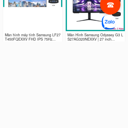
Màn hình máy tính Samsung LF27
Màn Hình Samsung Odyssey G3 L
T450FQEXXV FHD IPS 75Hz...
S27AG320NEXXV | 27 inch...
2.990.000 đ
4.490.000 đ
Màn hình LCD 24” Samsung Odys
Màn Hình máy tính Samsung Ody
sey G3 LS24AG320NEXXV FHD...
ssey G5 QHD...