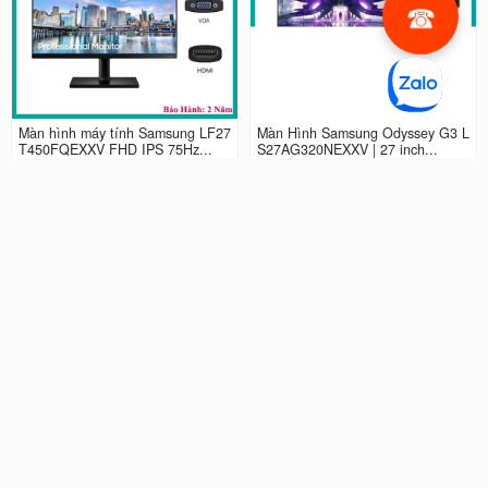
Màn hình máy tính Samsung LF27
Màn Hình Samsung Odyssey G3 L
T450FQEXXV FHD IPS 75Hz...
S27AG320NEXXV | 27 inch...
2.990.000 đ
4.490.000 đ
Màn hình LCD 24” Samsung Odys
Màn Hình máy tính Samsung Ody
sey G3 LS24AG320NEXXV FHD...
ssey G5 QHD...