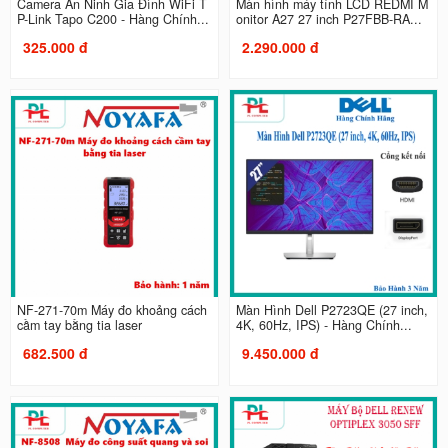
Camera An Ninh Gia Đình WiFi T
Màn hình máy tính LCD REDMI M
P-Link Tapo C200 - Hàng Chính...
onitor A27 27 inch P27FBB-RA...
325.000 đ
2.290.000 đ
NF-271-70m Máy đo khoảng cách
Màn Hình Dell P2723QE (27 inch,
cầm tay bằng tia laser
4K, 60Hz, IPS) - Hàng Chính...
682.500 đ
9.450.000 đ