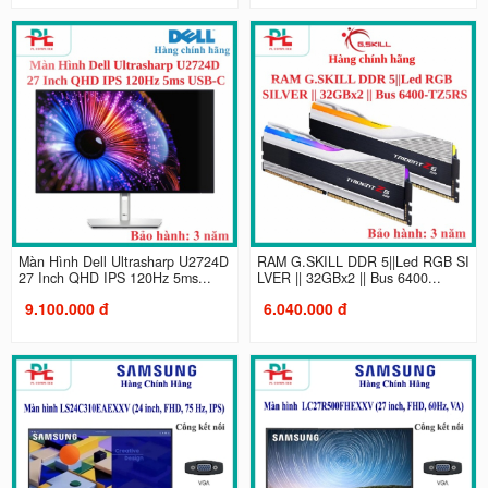
Màn Hình Dell Ultrasharp U2724D
RAM G.SKILL DDR 5||Led RGB SI
27 Inch QHD IPS 120Hz 5ms...
LVER || 32GBx2 || Bus 6400...
9.100.000 đ
6.040.000 đ