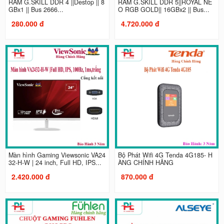
RAM G.SKILL DDR 4 ||Destop || 8
RAM G.SKILL DDR 5||ROYAL NE
GBx1 || Bus 2666...
O RGB GOLD|| 16GBx2 || Bus...
280.000 đ
4.720.000 đ
Màn hình Gaming Viewsonic VA24
Bộ Phát Wifi 4G Tenda 4G185- H
32-H-W | 24 inch, Full HD, IPS...
ÀNG CHÍNH HÃNG
2.420.000 đ
870.000 đ