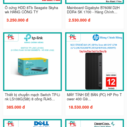
Ổ cứng HDD 8Tb Seagate Skyha
Mainboard Gigabyte B760M D2H
wk HÀNG CÔNG TY
DDR4 SK 1700 - Hàng Chính...
3.250.000 đ
2.530.000 đ
Thiết bị chuyển mạch Switch TP-Li
MÁY TÍNH ĐỂ BÀN (PC) HP Pro T
nk LS108G(Sắt) 8 cổng RJ45...
ower 400 G9...
385.000 đ
18.530.000 đ