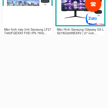
Màn hình máy tính Samsung LF27
Màn Hình Samsung Odyssey G3 L
T450FQEXXV FHD IPS 75Hz...
S27AG320NEXXV | 27 inch...
2.990.000 đ
4.490.000 đ
Màn hình LCD 24” Samsung Odys
Màn Hình máy tính Samsung Ody
sey G3 LS24AG320NEXXV FHD...
ssey G5 QHD...