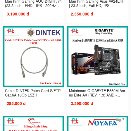
Màn hình Gaming AOC 24G4H/74
Màn hình Gaming Asus VA24EHF
(23.8 inch - FHD - IPS - 200Hz -...
| 23.8 inch, Full HD, IPS...
3.190.000 đ
2.350.000 đ
Cable DINTEK Patch Cord S/FTP
Mainboard GIGABYTE B550M Aor
Cat.6A 10Gb LSZH
us Elite AX (REV. 1.3) AMD -...
285.000 đ
3.290.000 đ