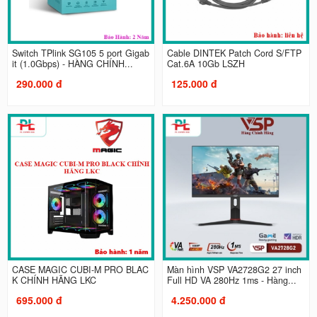
Switch TPlink SG105 5 port Gigab
Cable DINTEK Patch Cord S/FTP
it (1.0Gbps) - HÀNG CHÍNH...
Cat.6A 10Gb LSZH
290.000 đ
125.000 đ
CASE MAGIC CUBI-M PRO BLAC
Màn hình VSP VA2728G2 27 inch
K CHÍNH HÃNG LKC
Full HD VA 280Hz 1ms - Hàng...
695.000 đ
4.250.000 đ