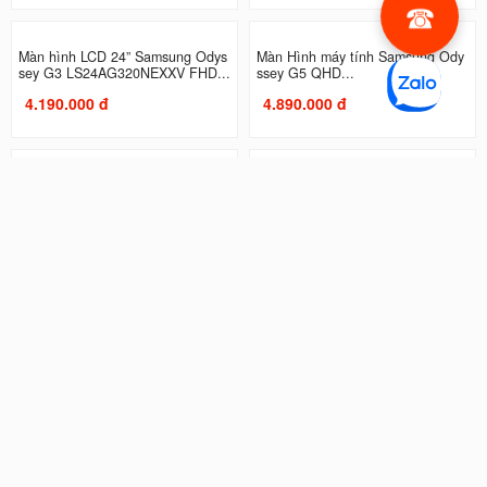
Màn hình máy tính Samsung LF27
Màn Hình Samsung Odyssey G3 L
T450FQEXXV FHD IPS 75Hz...
S27AG320NEXXV | 27 inch...
2.990.000 đ
4.490.000 đ
Màn hình LCD 24” Samsung Odys
Màn Hình máy tính Samsung Ody
sey G3 LS24AG320NEXXV FHD...
ssey G5 QHD...