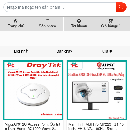
Trang chủ
Sản phẩm
Tài khoản
Giỏ hàng(0)
Mới nhất
Bán chạy
Giá
VigorAP912C Access Point Ốp trầ
Màn Hình MSI Pro MP223 | 21.45
n Dual-Band, AC1200 Wave 2...
inch, FHD, VA, 100Hz, 5ms...