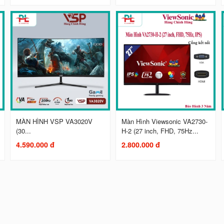
MÀN HÌNH VSP VA3020V
Màn Hình Viewsonic VA2730-
(30...
H-2 (27 inch, FHD, 75Hz...
4.590.000 đ
2.800.000 đ