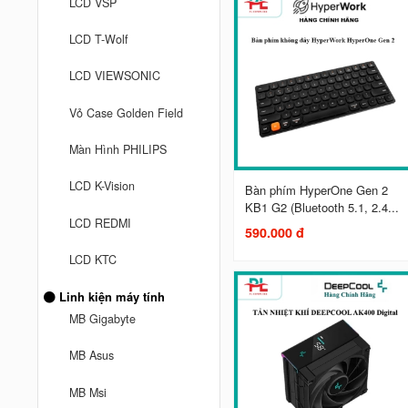
LCD VSP
LCD T-Wolf
LCD VIEWSONIC
Vỏ Case Golden Field
Màn Hình PHILIPS
LCD K-Vision
Bàn phím HyperOne Gen 2
KB1 G2 (Bluetooth 5.1, 2.4...
LCD REDMI
590.000 đ
LCD KTC
Linh kiện máy tính
MB Gigabyte
MB Asus
MB Msi