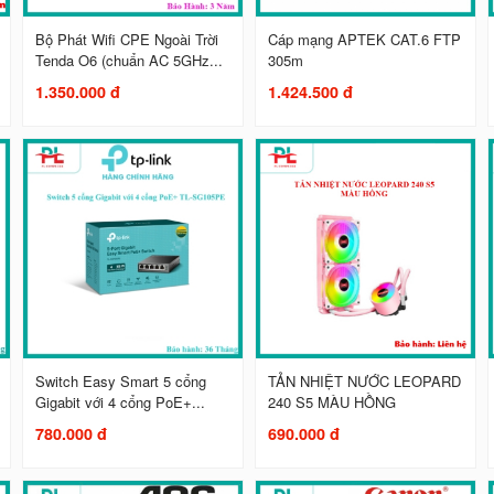
Bộ Phát Wifi CPE Ngoài Trời
Cáp mạng APTEK CAT.6 FTP
Tenda O6 (chuẩn AC 5GHz...
305m
1.350.000 đ
1.424.500 đ
Switch Easy Smart 5 cổng
TẢN NHIỆT NƯỚC LEOPARD
Gigabit với 4 cổng PoE+...
240 S5 MÀU HỒNG
780.000 đ
690.000 đ