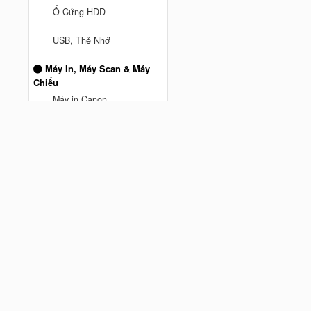
Ổ Cứng HDD
anh truong ở Thành phố Hồ Chí
USB, Thẻ Nhớ
Minh
vừa mua
Mesh Wifi TPLink DECO M5 3
Máy In, Máy Scan & Máy
Pack AC1300 - Hàng Chính
Chiếu
Cách đây 9 tháng trước
hãng
Máy in Canon
Máy Chiếu
Máy Scan
MÁY IN BROTHER
Máy In Hp
Phụ kiện máy tính
Chuột Hyperwork
Giá đỡ màn hình Human
Motion