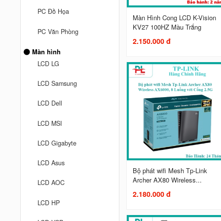
PC Đồ Họa
Màn Hình Cong LCD K-Vision
KV27 100HZ Màu Trắng
PC Văn Phòng
2.150.000 đ
Màn hình
LCD LG
LCD Samsung
LCD Dell
LCD MSI
LCD Gigabyte
LCD Asus
Bộ phát wifi Mesh Tp-Link
Archer AX80 Wireless...
LCD AOC
2.180.000 đ
LCD HP