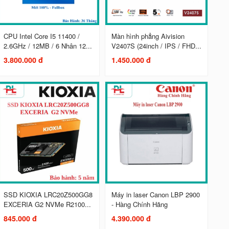
CPU Intel Core I5 11400 /
Màn hình phẳng Aivision
2.6GHz / 12MB / 6 Nhân 12...
V2407S (24inch / IPS / FHD...
3.800.000 đ
1.450.000 đ
SSD KIOXIA LRC20Z500GG8
Máy in laser Canon LBP 2900
EXCERIA G2 NVMe R2100...
- Hàng Chính Hãng
845.000 đ
4.390.000 đ