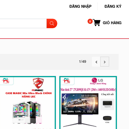
ĐĂNG NHẬP
ĐĂNG KÝ
GIỎ HÀNG
1
/49