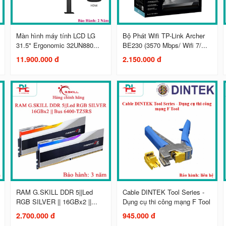
Màn hình máy tính LCD LG
Bộ Phát Wifi TP-Link Archer
31.5" Ergonomic 32UN880...
BE230 (3570 Mbps/ Wifi 7/...
11.900.000 đ
2.150.000 đ
RAM G.SKILL DDR 5||Led
Cable DINTEK Tool Series -
RGB SILVER || 16GBx2 ||...
Dụng cụ thi công mạng F Tool
2.700.000 đ
945.000 đ