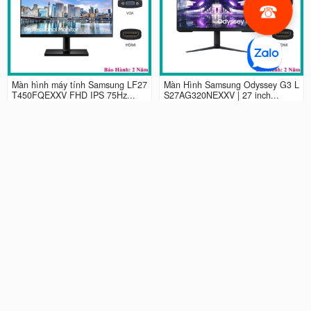
Màn hình máy tính Samsung LF27
Màn Hình Samsung Odyssey G3 L
T450FQEXXV FHD IPS 75Hz...
S27AG320NEXXV | 27 inch...
2.990.000 đ
4.490.000 đ
Màn hình LCD 24” Samsung Odys
Màn Hình máy tính Samsung Ody
sey G3 LS24AG320NEXXV FHD...
ssey G5 QHD...