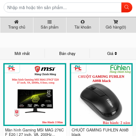
Trang chủ
Sản phẩm
Tài khoản
Giỏ hàng(0)
Mới nhất
Bán chạy
Giá
Màn hình Gaming MSI MAG 276C
CHUỘT GAMING FUHLEN A09B
F E20 | 27 inch, VA, 200Hz...
black