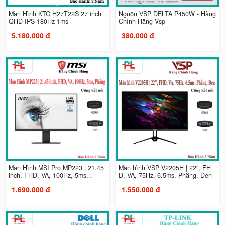
Màn Hình KTC H27T22S 27 inch
Nguồn VSP DELTA P450W - Hàng
QHD IPS 180Hz 1ms
Chính Hãng Vsp
5.180.000 đ
380.000 đ
Màn Hình MSI Pro MP223 | 21.45
Màn hình VSP V2205H | 22", FH
inch, FHD, VA, 100Hz, 5ms...
D, VA, 75Hz, 6.5ms, Phẳng, Đen
1.690.000 đ
1.550.000 đ