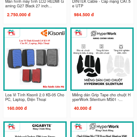
Màn hình máy tính LCD REDMI G
DINTEK Cable - Cáp mạng CAT.5
aming G27 Black 27 inch...
e UTP
2.750.000 đ
984.500 đ
Loa Vi Tính Kisonli 2.0 KS-05 Cho
Miếng dán Grip Tape cho chuột H
PC, Laptop, Điện Thoại
yperWork Silentium MS01 -...
160.000 đ
40.000 đ