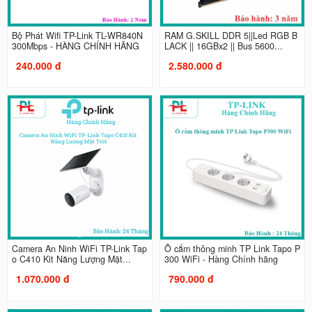
Bộ Phát Wifi TP-Link TL-WR840N
RAM G.SKILL DDR 5||Led RGB B
300Mbps - HÀNG CHÍNH HÃNG
LACK || 16GBx2 || Bus 5600...
240.000 đ
2.580.000 đ
Camera An Ninh WiFi TP-Link Tap
Ổ cắm thông minh TP Link Tapo P
o C410 Kit Năng Lượng Mặt...
300 WiFi - Hàng Chính hãng
1.070.000 đ
790.000 đ