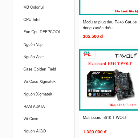
MB Colorful
CPU Intel
Modular plug đầu RJ45 Cat.5e
dạng xuyên thấu
Fan Cpu DEEPCOOL
305.500 đ
Nguồn Vsp
Nguồn Acer
Case Golden Field
Vỏ Case Xigmatek
Nguồn Xigmatek
RAM ADATA
Mainboard h510 T-WOLF
Vỏ Case
Nguồn AIGO
1.320.000 đ