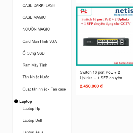
CASE DARKFLASH
CASE MAGIC
NGUỒN MAGIC
Card Màn Hình VGA
Ổ Cứng SSD
Ram Máy Tính
Switch 16 port PoE + 2
Tản Nhiệt Nước
Uplinks + 1 SFP chuyên...
2.450.000 đ
Quạt tản nhiệt - Fan case
Laptop
Laptop Hp
Laptop Dell
Laptop Asus