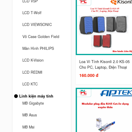
LCD VSP
LCD T-Wolf
LCD VIEWSONIC
Vỏ Case Golden Field
Màn Hình PHILIPS
LCD K-Vision
Loa Vi Tính Kisonli 2.0 KS-05
Cho PC, Laptop, Điện Thoại
LCD REDMI
160.000 đ
LCD KTC
Linh kiện máy tính
MB Gigabyte
MB Asus
MB Msi