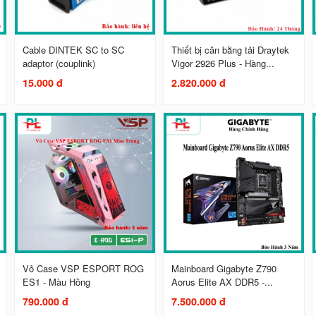
Cable DINTEK SC to SC
Thiết bị cân bằng tải Draytek
adaptor (couplink)
Vigor 2926 Plus - Hàng...
15.000 đ
2.820.000 đ
Vỏ Case VSP ESPORT ROG
Mainboard Gigabyte Z790
ES1 - Màu Hồng
Aorus Elite AX DDR5 -...
790.000 đ
7.500.000 đ