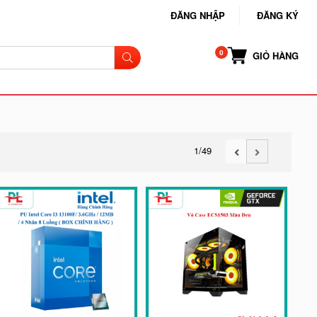
ĐĂNG NHẬP
ĐĂNG KÝ
GIỎ HÀNG
1
/49