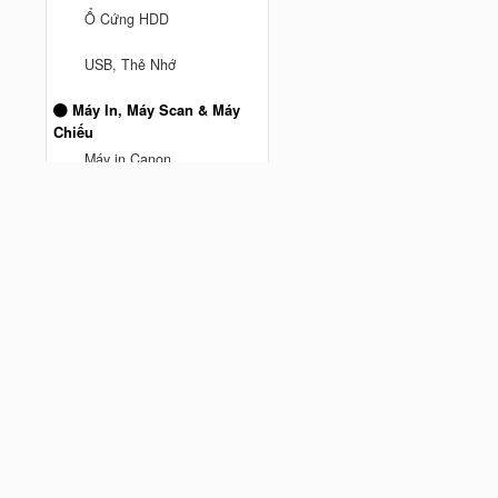
Ổ Cứng HDD
anh truong ở Thành phố Hồ Chí
USB, Thẻ Nhớ
Minh
vừa mua
Mesh Wifi TPLink DECO M5 3
Máy In, Máy Scan & Máy
Pack AC1300 - Hàng Chính
Chiếu
Cách đây 9 tháng trước
hãng
Máy in Canon
Máy Chiếu
Máy Scan
MÁY IN BROTHER
Máy In Hp
Phụ kiện máy tính
Chuột Hyperwork
Giá đỡ màn hình Human
Motion