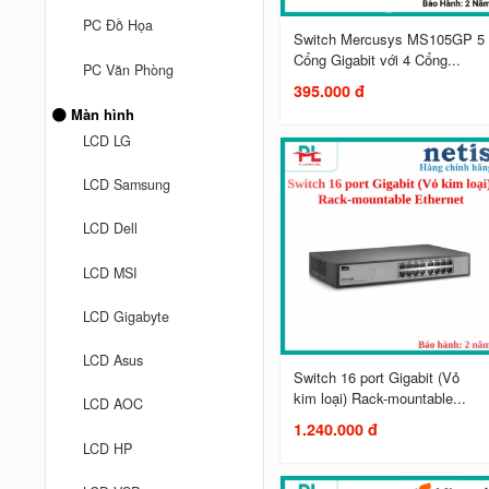
PC Đồ Họa
Switch Mercusys MS105GP 5
Cổng Gigabit với 4 Cổng...
PC Văn Phòng
395.000 đ
Màn hình
LCD LG
LCD Samsung
LCD Dell
LCD MSI
LCD Gigabyte
LCD Asus
Switch 16 port Gigabit (Vỏ
kim loại) Rack-mountable...
LCD AOC
1.240.000 đ
LCD HP