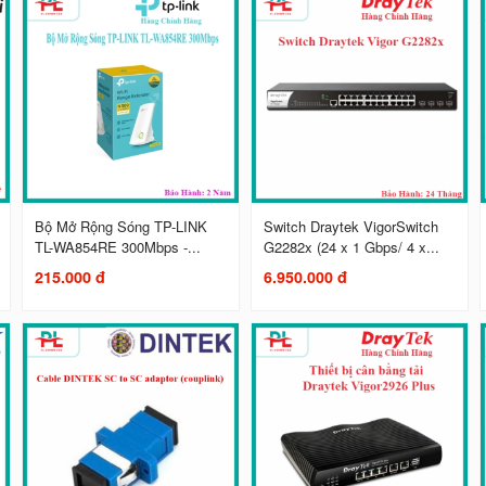
Bộ Mở Rộng Sóng TP-LINK
Switch Draytek VigorSwitch
TL-WA854RE 300Mbps -...
G2282x (24 x 1 Gbps/ 4 x...
215.000 đ
6.950.000 đ