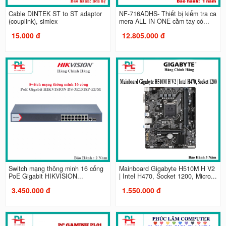
Cable DINTEK ST to ST adaptor
NF-716ADHS- Thiết bị kiểm tra ca
(couplink), simlex
mera ALL IN ONE cầm tay có...
15.000 đ
12.805.000 đ
Switch mạng thông minh 16 cổng
Mainboard Gigabyte H510M H V2
PoE Gigabit HIKVISION...
| Intel H470, Socket 1200, Micro...
3.450.000 đ
1.550.000 đ