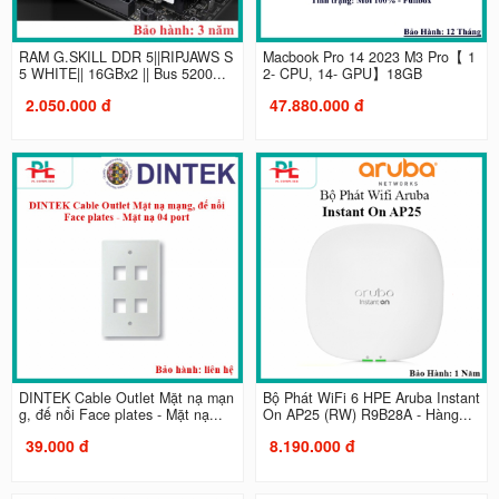
RAM G.SKILL DDR 5||RIPJAWS S
Macbook Pro 14 2023 M3 Pro【 1
5 WHITE|| 16GBx2 || Bus 5200...
2- CPU, 14- GPU】18GB
2.050.000 đ
47.880.000 đ
DINTEK Cable Outlet Mặt nạ mạn
Bộ Phát WiFi 6 HPE Aruba Instant
g, đế nổi Face plates - Mặt nạ...
On AP25 (RW) R9B28A - Hàng...
39.000 đ
8.190.000 đ