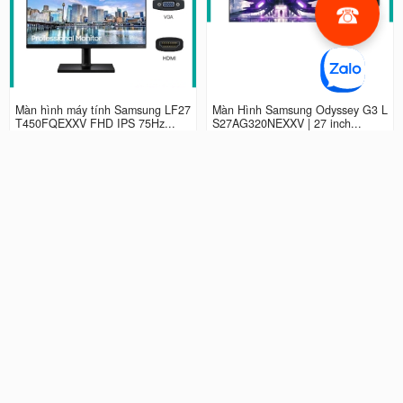
Màn hình máy tính Samsung LF27
Màn Hình Samsung Odyssey G3 L
T450FQEXXV FHD IPS 75Hz...
S27AG320NEXXV | 27 inch...
2.990.000 đ
4.490.000 đ
Màn hình LCD 24” Samsung Odys
Màn Hình máy tính Samsung Ody
sey G3 LS24AG320NEXXV FHD...
ssey G5 QHD...