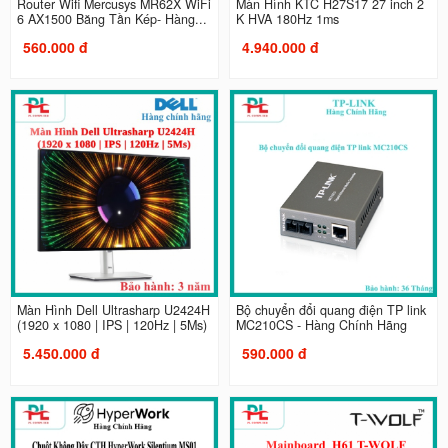
Router Wifi Mercusys MR62X WiFi
Màn Hình KTC H27S17 27 inch 2
6 AX1500 Băng Tần Kép- Hàng...
K HVA 180Hz 1ms
560.000 đ
4.940.000 đ
Màn Hình Dell Ultrasharp U2424H
Bộ chuyển đổi quang điện TP link
(1920 x 1080 | IPS | 120Hz | 5Ms)
MC210CS - Hàng Chính Hãng
5.450.000 đ
590.000 đ