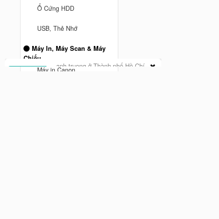
Ổ Cứng HDD
anh truong ở Thành phố Hồ Chí
USB, Thẻ Nhớ
Minh
vừa mua
Mesh Wifi TPLink DECO M5 3
Máy In, Máy Scan & Máy
Pack AC1300 - Hàng Chính
Chiếu
Cách đây 9 tháng trước
hãng
Máy in Canon
Máy Chiếu
Máy Scan
MÁY IN BROTHER
Máy In Hp
Phụ kiện máy tính
Chuột Hyperwork
Giá đỡ màn hình Human
Motion