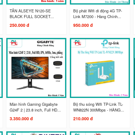
TẢN ALSEYE N120-SE
Bộ phát Wifi di động 4G TP-
BLACK FULL SOCKET...
Link M7200 - Hàng Chính...
250.000 đ
950.000 đ
Màn hình Gaming Gigabyte
Bộ thu sóng Wifi TP-Link TL-
G24F 2 | 23.8 inch, Full HD...
WN822N 300Mbps - HÀNG...
3.350.000 đ
210.000 đ