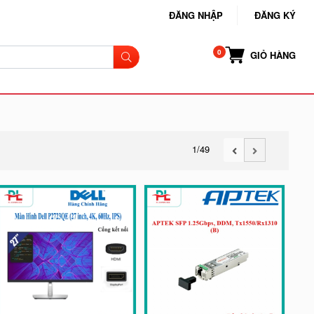
ĐĂNG NHẬP
ĐĂNG KÝ
GIỎ HÀNG
1
/49