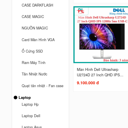
CASE DARKFLASH
CASE MAGIC
NGUỒN MAGIC
Card Màn Hình VGA
Ổ Cứng SSD
Ram Máy Tính
Màn Hình Dell Ultrasharp
Tản Nhiệt Nước
U2724D 27 Inch QHD IPS...
9.100.000 đ
Quạt tản nhiệt - Fan case
Laptop
Laptop Hp
Laptop Dell
Laptop Asus