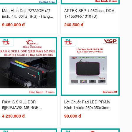
Màn Hình Dell P2723QE (27
APTEK SFP 1.25Gbps, DDM,
inch, 4K, 60Hz, IPS) - Hàng...
Tx1550/Rx1310 (B)
9.450.000 đ
240.500 đ
RAM G.SKILL DDR
Lót Chuột Pad LED PR-M9
5||RIPJAWS M5 RGB...
Kích Thước 250x350x3mm
4.230.000 đ
90.000 đ