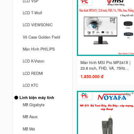
LCD VSP
LCD T-Wolf
LCD VIEWSONIC
Vỏ Case Golden Field
Màn Hình PHILIPS
LCD K-Vision
Màn hình MSI Pro MP241X |
23.8 inch, FHD, VA, 75Hz...
LCD REDMI
1.850.000 đ
LCD KTC
Linh kiện máy tính
MB Gigabyte
MB Asus
MB Msi