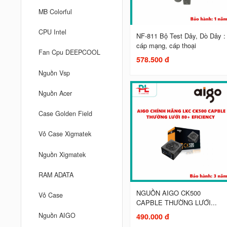
MB Colorful
CPU Intel
NF-811 Bộ Test Dây, Dò Dây :
cáp mạng, cáp thoại
Fan Cpu DEEPCOOL
578.500 đ
Nguồn Vsp
Nguồn Acer
Case Golden Field
Vỏ Case Xigmatek
Nguồn Xigmatek
RAM ADATA
NGUỒN AIGO CK500
Vỏ Case
CAPBLE THƯỜNG LƯỚI...
Nguồn AIGO
490.000 đ