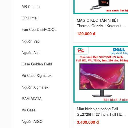
MB Colorful
CPU Intel
MAGIC KEO TẢN NHIỆT
Thermal Grizzly - Kryonaut...
Fan Cpu DEEPCOOL
120.000 đ
Nguồn Vsp
Nguồn Acer
Case Golden Field
Vỏ Case Xigmatek
Nguồn Xigmatek
RAM ADATA
Màn hình văn phòng Dell
Vỏ Case
SE2725H | 27 inch, Full HD...
Nguồn AIGO
3.430.000 đ