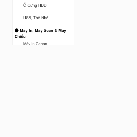
Ổ Cứng HDD
anh truong ở Thành phố Hồ Chí
USB, Thẻ Nhớ
Minh
vừa mua
Mesh Wifi TPLink DECO M5 3
Máy In, Máy Scan & Máy
Pack AC1300 - Hàng Chính
Chiếu
Cách đây 9 tháng trước
hãng
Máy in Canon
Máy Chiếu
Máy Scan
MÁY IN BROTHER
Máy In Hp
Phụ kiện máy tính
Chuột Hyperwork
Giá đỡ màn hình Human
Motion