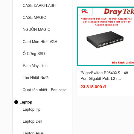
CASE DARKFLASH
CASE MAGIC
NGUỒN MAGIC
Card Màn Hình VGA
Ổ Cứng SSD
Ram Máy Tính
"VigorSwitch P2540XS - 48
Tản Nhiệt Nước
Port Gigabit PoE L2+...
23.815.000 đ
Quạt tản nhiệt - Fan case
Laptop
Laptop Hp
Laptop Dell
Laptop Asus