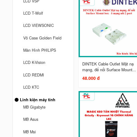
LCD VSP
LCD T-Wolf
LCD VIEWSONIC
Vỏ Case Golden Field
Màn Hình PHILIPS
LCD K-Vision
DINTEK Cable Outlet Mặt nạ
mạng, đế nổi Surface Mount...
LCD REDMI
48.000 đ
LCD KTC
Linh kiện máy tính
MB Gigabyte
MB Asus
MB Msi