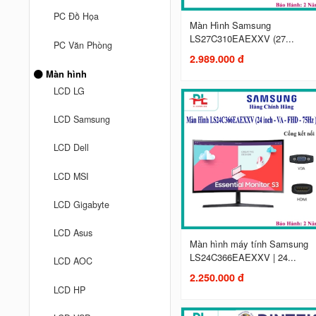
PC Đồ Họa
Màn Hình Samsung
LS27C310EAEXXV (27...
PC Văn Phòng
2.989.000 đ
Màn hình
LCD LG
LCD Samsung
LCD Dell
LCD MSI
LCD Gigabyte
LCD Asus
Màn hình máy tính Samsung
LS24C366EAEXXV | 24...
LCD AOC
2.250.000 đ
LCD HP