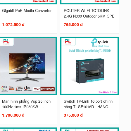
Gigabit PoE Media Converter
ROUTER WI-FI TOTOLINK
2.4G N300 Outdoor 5KM CPE
1.072.500 đ
765.000 đ
Màn hình phẳng Vsp 25 inch
Switch TP-Link 16 port chính
100Hz 1ms IP2505W -...
hãng TL-SF1016D - HÀNG...
1.790.000 đ
375.000 đ