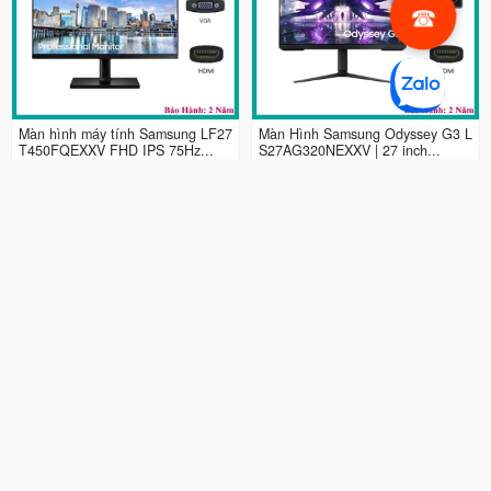
Màn hình máy tính Samsung LF27
Màn Hình Samsung Odyssey G3 L
T450FQEXXV FHD IPS 75Hz...
S27AG320NEXXV | 27 inch...
2.990.000 đ
4.490.000 đ
Màn hình LCD 24” Samsung Odys
Màn Hình máy tính Samsung Ody
sey G3 LS24AG320NEXXV FHD...
ssey G5 QHD...