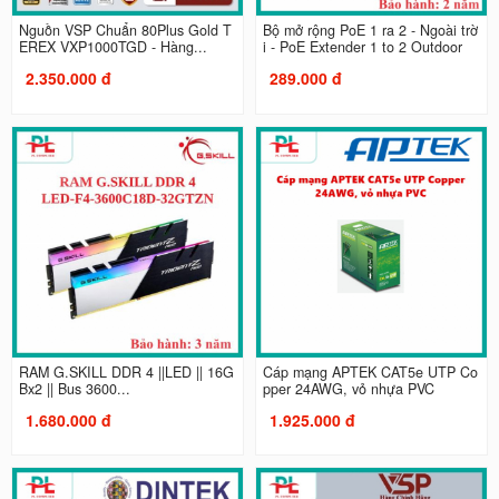
Nguồn VSP Chuẩn 80Plus Gold T
Bộ mở rộng PoE 1 ra 2 - Ngoài trờ
EREX VXP1000TGD - Hàng...
i - PoE Extender 1 to 2 Outdoor
2.350.000 đ
289.000 đ
RAM G.SKILL DDR 4 ||LED || 16G
Cáp mạng APTEK CAT5e UTP Co
Bx2 || Bus 3600...
pper 24AWG, vỏ nhựa PVC
1.680.000 đ
1.925.000 đ