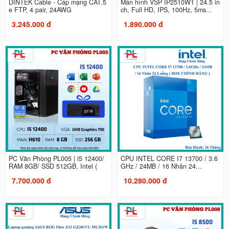
DINTEK Cable - Cáp mạng CAT.5
Màn hình VSP IP2510W1 | 24.5 in
e FTP, 4 pair, 24AWG
ch, Full HD, IPS, 100Hz, 5ms...
3.245.000 đ
1.890.000 đ
PC Văn Phòng PL005 | i5 12400/
CPU INTEL CORE I7 13700 / 3.6
RAM 8GB/ SSD 512GB, Intel (
GHz / 24MB / 16 Nhân 24...
7.700.000 đ
10.280.000 đ