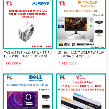
TẢN ALSEYE N120-SE WHITE FU
Màn hình LCD T-WOLF TW-F22V
LL SOCKET SK2011 GÔNG VÍT...
FHD100A (Flat 22″/LED...
270.000 đ
1.420.000 đ