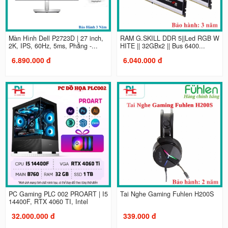
Màn Hình Dell P2723D | 27 inch,
RAM G.SKILL DDR 5||Led RGB W
2K, IPS, 60Hz, 5ms, Phẳng -...
HITE || 32GBx2 || Bus 6400...
6.890.000 đ
6.040.000 đ
PC Gaming PLC 002 PROART | I5
Tai Nghe Gaming Fuhlen H200S
14400F, RTX 4060 TI, Intel
32.000.000 đ
339.000 đ