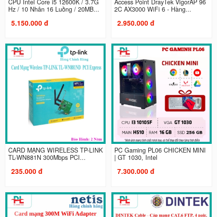
CPU Intel Core i5 12600K / 3.7G
Access Point DrayTek VigorAP 96
Hz / 10 Nhân 16 Luồng / 20MB...
2C AX3000 WiFi 6 - Hàng...
5.150.000 đ
2.950.000 đ
CARD MẠNG WIRELESS TP-LINK
PC Gaming PL06 CHICKEN MINI
TL-WN881N 300Mbps PCI...
| GT 1030, Intel
235.000 đ
7.300.000 đ