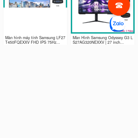
Màn hình máy tính Samsung LF27
Màn Hình Samsung Odyssey G3 L
T450FQEXXV FHD IPS 75Hz...
S27AG320NEXXV | 27 inch...
2.990.000 đ
4.490.000 đ
Màn hình LCD 24” Samsung Odys
Màn Hình máy tính Samsung Ody
sey G3 LS24AG320NEXXV FHD...
ssey G5 QHD...