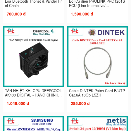
Loa Bluetooth Thonet & Vander Fr
Bộ lưu điện PROLINK PRO1201S
ei Chain
FCU (Line Interactive/...
780.000 đ
1.590.000 đ
TẢN NHIỆT KHÍ CPU DEEPCOOL
Cable DINTEK Patch Cord F/UTP
AK400 DIGITAL - HÀNG CHÍNH...
Cat.6A 10Gb LSZH
1.049.000 đ
285.000 đ