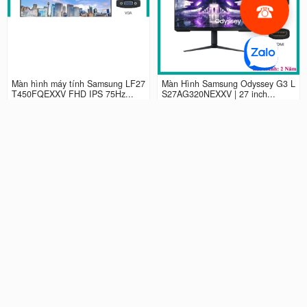
Màn hình máy tính Samsung LF27
Màn Hình Samsung Odyssey G3 L
T450FQEXXV FHD IPS 75Hz...
S27AG320NEXXV | 27 inch...
2.990.000 đ
4.490.000 đ
Màn hình LCD 24” Samsung Odys
Màn Hình máy tính Samsung Ody
sey G3 LS24AG320NEXXV FHD...
ssey G5 QHD...