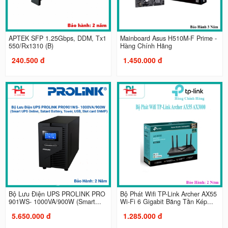
APTEK SFP 1.25Gbps, DDM, Tx1
Mainboard Asus H510M-F Prime -
550/Rx1310 (B)
Hàng Chính Hãng
240.500 đ
1.450.000 đ
Bộ Lưu Điện UPS PROLINK PRO
Bộ Phát Wifi TP-Link Archer AX55
901WS- 1000VA/900W (Smart...
Wi-Fi 6 Gigabit Băng Tần Kép...
5.650.000 đ
1.285.000 đ