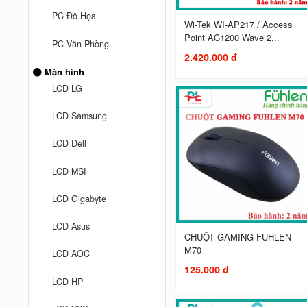
PC Đồ Họa
Wi-Tek WI-AP217 / Access
Point AC1200 Wave 2...
PC Văn Phòng
2.420.000 đ
Màn hình
LCD LG
LCD Samsung
LCD Dell
LCD MSI
LCD Gigabyte
LCD Asus
CHUỘT GAMING FUHLEN
M70
LCD AOC
125.000 đ
LCD HP