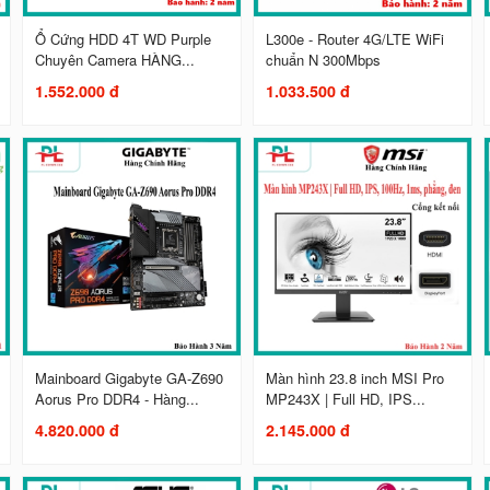
Ổ Cứng HDD 4T WD Purple
L300e - Router 4G/LTE WiFi
Chuyên Camera HÀNG...
chuẩn N 300Mbps
1.552.000 đ
1.033.500 đ
Mainboard Gigabyte GA-Z690
Màn hình 23.8 inch MSI Pro
Aorus Pro DDR4 - Hàng...
MP243X | Full HD, IPS...
4.820.000 đ
2.145.000 đ