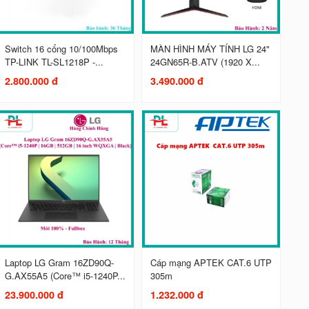
Switch 16 cổng 10/100Mbps
MÀN HÌNH MÁY TÍNH LG 24"
TP-LINK TL-SL1218P -...
24GN65R-B.ATV (1920 X...
2.800.000 đ
3.490.000 đ
Laptop LG Gram 16ZD90Q-
Cáp mạng APTEK CAT.6 UTP
G.AX55A5 (Core™ i5-1240P...
305m
23.900.000 đ
1.232.000 đ