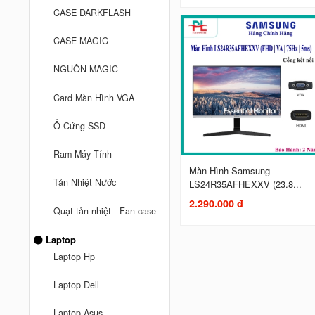
CASE DARKFLASH
CASE MAGIC
NGUỒN MAGIC
Card Màn Hình VGA
Ổ Cứng SSD
Ram Máy Tính
Màn Hình Samsung
Tản Nhiệt Nước
LS24R35AFHEXXV (23.8...
2.290.000 đ
Quạt tản nhiệt - Fan case
Laptop
Laptop Hp
Laptop Dell
Laptop Asus