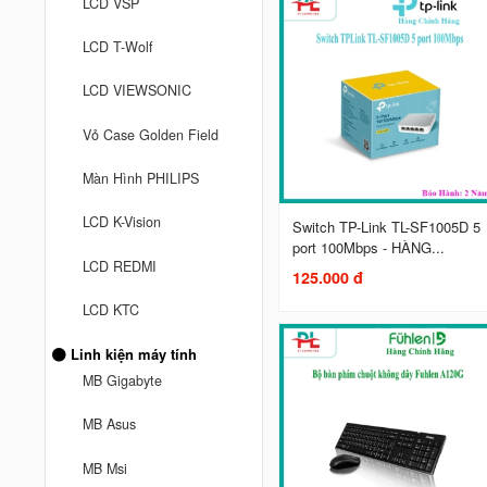
LCD VSP
LCD T-Wolf
LCD VIEWSONIC
Vỏ Case Golden Field
Màn Hình PHILIPS
LCD K-Vision
Switch TP-Link TL-SF1005D 5
port 100Mbps - HÀNG...
LCD REDMI
125.000 đ
LCD KTC
Linh kiện máy tính
MB Gigabyte
MB Asus
MB Msi