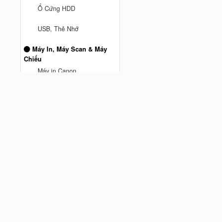
Ổ Cứng HDD
anh truong ở Thành phố Hồ Chí
USB, Thẻ Nhớ
Minh
vừa mua
Mesh Wifi TPLink DECO M5 3
Máy In, Máy Scan & Máy
Pack AC1300 - Hàng Chính
Chiếu
Cách đây 9 tháng trước
hãng
Máy in Canon
Máy Chiếu
Máy Scan
MÁY IN BROTHER
Máy In Hp
Phụ kiện máy tính
Chuột Hyperwork
Giá đỡ màn hình Human
Motion