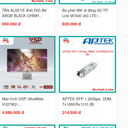
TẢN ALSEYE B40 DIG BK
Bộ phát Wifi di động 4G TP-
ARGB BLACK CHÍNH...
Link M7000 (4G LTE/...
550.000 đ
820.000 đ
Màn hình VSP UltraWide
APTEK SFP 1.25Gbps, DDM,
VU279Q1...
Tx1550/Rx1310 (B)
4.690.000 đ
214.500 đ