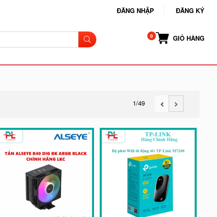
ĐĂNG NHẬP
ĐĂNG KÝ
GIỎ HÀNG
1
/49