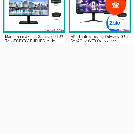
Màn hình máy tính Samsung LF27
Màn Hình Samsung Odyssey G3 L
T450FQEXXV FHD IPS 75Hz...
S27AG320NEXXV | 27 inch...
2.990.000 đ
4.490.000 đ
Màn hình LCD 24” Samsung Odys
Màn Hình máy tính Samsung Ody
sey G3 LS24AG320NEXXV FHD...
ssey G5 QHD...