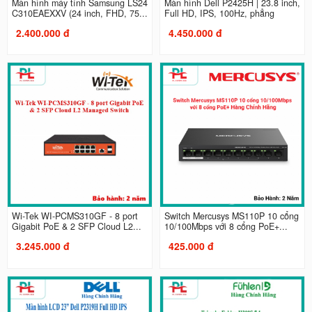
Màn hình máy tính Samsung LS24
Màn hình Dell P2425H | 23.8 inch,
C310EAEXXV (24 inch, FHD, 75...
Full HD, IPS, 100Hz, phẳng
2.400.000 đ
4.450.000 đ
Wi-Tek WI-PCMS310GF - 8 port
Switch Mercusys MS110P 10 cổng
Gigabit PoE & 2 SFP Cloud L2...
10/100Mbps với 8 cổng PoE+...
3.245.000 đ
425.000 đ