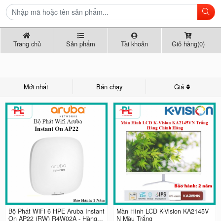
Trang chủ
Sản phẩm
Tài khoản
Giỏ hàng(0)
Mới nhất
Bán chạy
Giá
Bộ Phát WiFi 6 HPE Aruba Instant
Màn Hình LCD K-Vision KA2145V
On AP22 (RW) R4W02A - Hàng...
N Màu Trắng