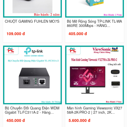
CHUỘT GAMING FUHLEN MO7S
Bộ Mở Rộng Sóng TP-LINK TL-WA
860RE 300Mbps - HÀNG...
109.000 đ
405.000 đ
Bộ Chuyển Đổi Quang Điện WDM
Màn hình Gaming Viewsonic VX27
Gigabit TL-FC311A-2 - Hàng...
58A-2K-PRO-2 | 27 inch, 2K...
450.000 đ
5.600.000 đ