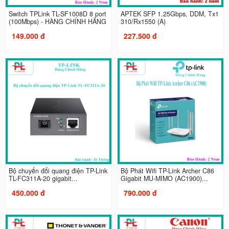
Switch TPLink TL-SF1008D 8 port
APTEK SFP 1.25Gbps, DDM, Tx1
(100Mbps) - HÀNG CHÍNH HÃNG
310/Rx1550 (A)
149.000 đ
227.500 đ
Bộ chuyển đổi quang điện TP-Link
Bộ Phát Wifi TP-Link Archer C86
TL-FC311A-20 gigabit...
Gigabit MU-MIMO (AC1900)...
450.000 đ
790.000 đ