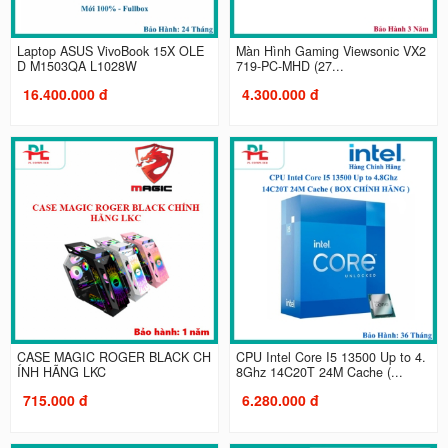
Laptop ASUS VivoBook 15X OLE
Màn Hình Gaming Viewsonic VX2
D M1503QA L1028W
719-PC-MHD (27...
16.400.000 đ
4.300.000 đ
CASE MAGIC ROGER BLACK CH
CPU Intel Core I5 13500 Up to 4.
ÍNH HÃNG LKC
8Ghz 14C20T 24M Cache (...
715.000 đ
6.280.000 đ