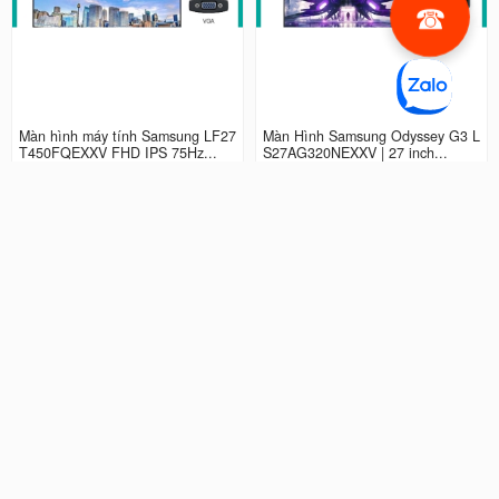
Màn hình máy tính Samsung LF27
Màn Hình Samsung Odyssey G3 L
T450FQEXXV FHD IPS 75Hz...
S27AG320NEXXV | 27 inch...
2.990.000 đ
4.490.000 đ
Màn hình LCD 24” Samsung Odys
Màn Hình máy tính Samsung Ody
sey G3 LS24AG320NEXXV FHD...
ssey G5 QHD...