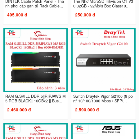
DINTEK Cable Patch Panel - Tha
Thẻ Nhớ MicroSD Hikvision C1 V3
nh phối cáp gắn tủ Rack Cable...
0 32GB - 92Mb/s Box Class10...
495.000 đ
250.000 đ
RAM G.SKILL DDR 5||RIPJAWS M
Switch Draytek Vigor G2100 (8 po
5 RGB BLACK|| 16GBx2 || Bus...
rt/ 10/100/1000 Mbps / SFP/...
2.460.000 đ
2.590.000 đ