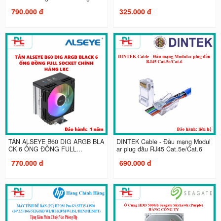
790.000 đ
325.000 đ
TẢN ALSEYE B60 DIG ARGB BLA
DINTEK Cable - Đầu mạng Modul
CK 6 ỐNG ĐỒNG FULL...
ar plug đầu RJ45 Cat.5e/Cat.6
770.000 đ
690.000 đ