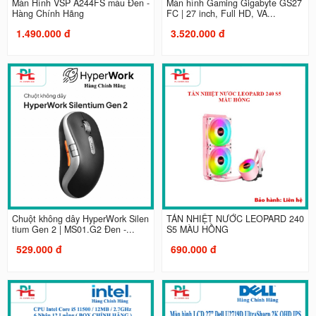
Màn Hình VSP A244FS màu Đen -
Màn hình Gaming Gigabyte GS27
Hàng Chính Hãng
FC | 27 inch, Full HD, VA...
1.490.000 đ
3.520.000 đ
Chuột không dây HyperWork Silen
TẢN NHIỆT NƯỚC LEOPARD 240
tium Gen 2 | MS01.G2 Đen -...
S5 MÀU HỒNG
529.000 đ
690.000 đ