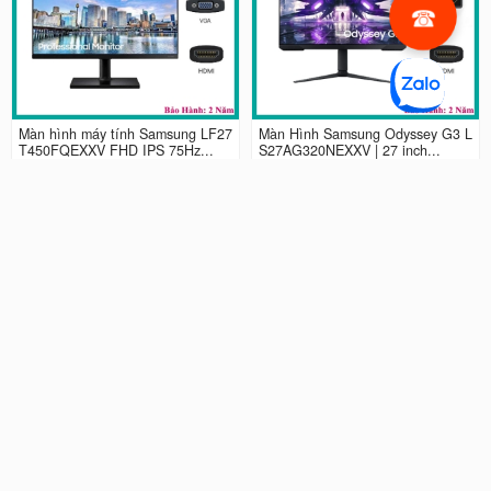
Màn hình máy tính Samsung LF27
Màn Hình Samsung Odyssey G3 L
T450FQEXXV FHD IPS 75Hz...
S27AG320NEXXV | 27 inch...
2.990.000 đ
4.490.000 đ
Màn hình LCD 24” Samsung Odys
Màn Hình máy tính Samsung Ody
sey G3 LS24AG320NEXXV FHD...
ssey G5 QHD...