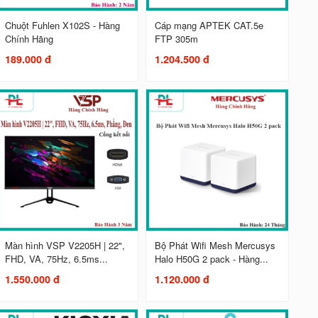
Chuột Fuhlen X102S - Hàng
Cáp mạng APTEK CAT.5e
Chính Hãng
FTP 305m
189.000 đ
1.204.500 đ
Màn hình VSP V2205H | 22",
Bộ Phát Wifi Mesh Mercusys
FHD, VA, 75Hz, 6.5ms...
Halo H50G 2 pack - Hàng...
1.550.000 đ
1.120.000 đ