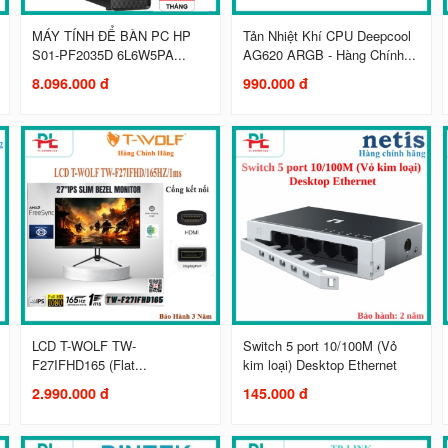
MÁY TÍNH ĐỂ BÀN PC HP
Tản Nhiệt Khí CPU Deepcool
S01-PF2035D 6L6W5PA...
AG620 ARGB - Hàng Chính...
8.096.000 đ
990.000 đ
LCD T-WOLF TW-
Switch 5 port 10/100M (Vỏ
F27IFHD165 (Flat...
kim loại) Desktop Ethernet
2.990.000 đ
145.000 đ