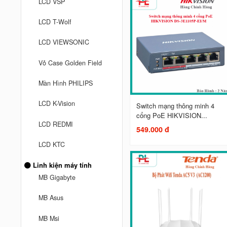
LCD VSP
LCD T-Wolf
LCD VIEWSONIC
Vỏ Case Golden Field
Màn Hình PHILIPS
LCD K-Vision
Switch mạng thông minh 4
cổng PoE HIKVISION...
LCD REDMI
549.000 đ
LCD KTC
Linh kiện máy tính
MB Gigabyte
MB Asus
MB Msi