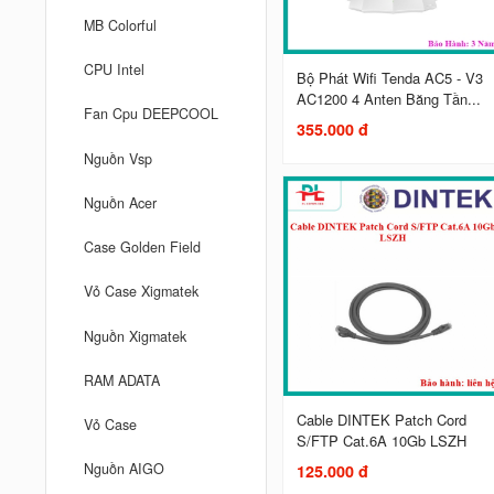
MB Colorful
CPU Intel
Bộ Phát Wifi Tenda AC5 - V3
AC1200 4 Anten Băng Tần...
Fan Cpu DEEPCOOL
355.000 đ
Nguồn Vsp
Nguồn Acer
Case Golden Field
Vỏ Case Xigmatek
Nguồn Xigmatek
RAM ADATA
Cable DINTEK Patch Cord
Vỏ Case
S/FTP Cat.6A 10Gb LSZH
Nguồn AIGO
125.000 đ