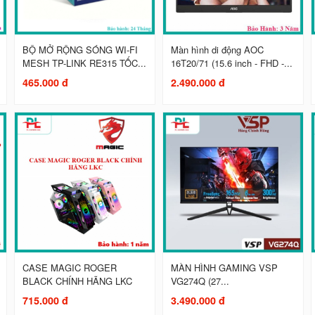
BỘ MỞ RỘNG SÓNG WI-FI
Màn hình di động AOC
MESH TP-LINK RE315 TỐC...
16T20/71 (15.6 inch - FHD -...
465.000 đ
2.490.000 đ
CASE MAGIC ROGER
MÀN HÌNH GAMING VSP
BLACK CHÍNH HÃNG LKC
VG274Q (27...
715.000 đ
3.490.000 đ