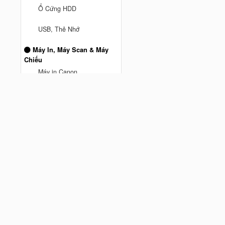
Ổ Cứng HDD
anh truong ở Thành phố Hồ Chí
USB, Thẻ Nhớ
Minh
vừa mua
Mesh Wifi TPLink DECO M5 3
Máy In, Máy Scan & Máy
Pack AC1300 - Hàng Chính
Chiếu
Cách đây 9 tháng trước
hãng
Máy in Canon
Máy Chiếu
Máy Scan
MÁY IN BROTHER
Máy In Hp
Phụ kiện máy tính
Chuột Hyperwork
Giá đỡ màn hình Human
Motion