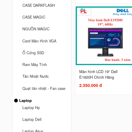
CASE DARKFLASH
CASE MAGIC
NGUỒN MAGIC
Card Màn Hình VGA
Ổ Cứng SSD
Ram Máy Tính
Màn hình LCD 19” Dell
Tản Nhiệt Nước
E1920H Chính Hãng
2.350.000 đ
Quạt tản nhiệt - Fan case
Laptop
Laptop Hp
Laptop Dell
Laptop Asus