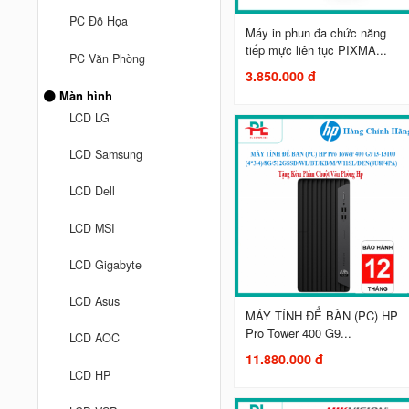
PC Đồ Họa
Máy in phun đa chức năng
tiếp mực liên tục PIXMA...
PC Văn Phòng
3.850.000 đ
Màn hình
LCD LG
LCD Samsung
LCD Dell
LCD MSI
LCD Gigabyte
LCD Asus
MÁY TÍNH ĐỂ BÀN (PC) HP
Pro Tower 400 G9...
LCD AOC
11.880.000 đ
LCD HP