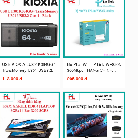
USB KIOXIA LU301K064GG4
Bộ Phát Wifi TP-Link WR820N
TransMemory U301 USB3.2...
300Mbps - HÀNG CHÍNH...
113.000 đ
205.000 đ