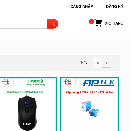
ĐĂNG NHẬP
ĐĂNG KÝ
GIỎ HÀNG
1
/49